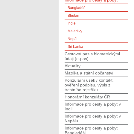
Informace pro cesty a pobyt
Bangladéš
Bhútán
Indie
Maledivy
Nepál
Srí Lanka
Cestovní pas s biometrickými
údaji (e-pas)
Aktuality
Matrika a státní občanství
Konzulární úsek / kontakt,
ověření podpisu, výpis z
trestního rejstříku
Honorární konzuláty ČR
Informace pro cesty a pobyt v
Indii
Informace pro cesty a pobyt v
Nepálu
Informace pro cesty a pobyt
Bangladéši