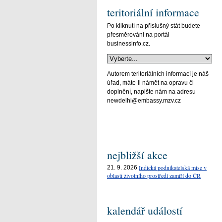
teritoriální informace
Po kliknutí na příslušný stát budete
přesměrováni na portál
businessinfo.cz.
Autorem teritoriálních informací je náš
úřad, máte-li námět na opravu či
doplnění, napište nám na adresu
newdelhi@embassy.mzv.cz
nejbližší akce
Indická podnikatelská mise v
21. 9. 2026
oblasti životního prostředí zamíří do ČR
kalendář událostí