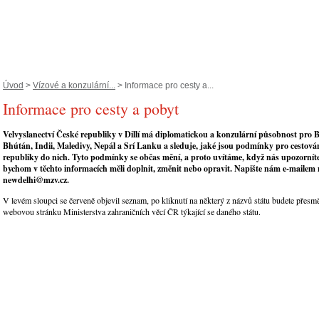
Úvod
>
Vízové a konzulární...
> Informace pro cesty a...
Informace pro cesty a pobyt
Velvyslanectví České republiky v Dillí má diplomatickou a konzulární působnost pro 
Bhútán, Indii, Maledivy, Nepál a Srí Lanku a sleduje, jaké jsou podmínky pro cestov
republiky do nich. Tyto podmínky se občas mění, a proto uvítáme, když nás upozorníte
bychom v těchto informacích měli doplnit, změnit nebo opravit. Napište nám e-mailem
newdelhi@mzv.cz.
V levém sloupci se červeně objevil seznam, po kliknutí na některý z názvů státu budete přesm
webovou stránku Ministerstva zahraničních věcí ČR týkající se daného státu.