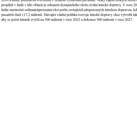
projektů v Indii v této oblasti je odrazem dynamického růstu civilní letecké dopravy. V roce 
Indie meziroční sedmnáctiprocentní růst počtu cestujících přepravených leteckou dopravou, k
pasažérů činil 117,2 milionů. Stávající vládní politika rozvoje letecké dopravy chce vytvořit 
aby se počet letenek zvýšil na 300 milionů v roce 2022 a dokonce 500 milionů v roce 2027.