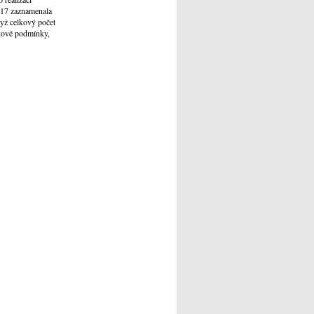
2017 zaznamenala
dyž celkový počet
takové podmínky,