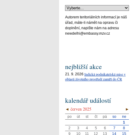
Autorem teritoriálních informací je náš
úřad, máte-li námět na opravu či
doplnění, napište nám na adresu
newdelhi@embassy.mzv.cz
nejbližší akce
Indická podnikatelská mise v
21. 9. 2026
oblasti životního prostředí zamíří do ČR
kalendář událostí
◄
červen 2025
►
po
út
st
čt
pá
so
ne
1
2
3
4
5
6
7
8
9
10
11
12
13
14
15