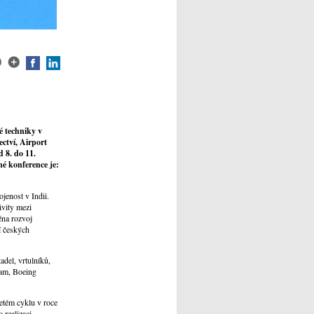
ké techniky v
ectví, Airport
 8. do 11.
é konference je:
jenost v Indii.
ivity mezi
éna rozvoj
í českých
adel, vrtulníků,
eam, Boeing
letém cyklu v roce
 realizaci