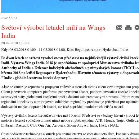
Foto: FICCI
Světoví výrobci letadel míří na Wings
India
28.02.2018 / 03:31
Kdy:
08.03.2018 01:00 - 11.03.2018 01:00
, Kde:
Begumpet Airport,Hyderabad, Indie
Po dvou letech se světoví výrobci znovu představí na nejdůležitější výstavě civilní letec
Indii. Výstava Wings India 2018 je uspořádána ve spolupráci Ministerstva civilního let
Authority of India a Federace indických obchodních a průmyslových komor (FICCI) od
března 2018 na letišti Begumpet v Hyderabadu. Hlavním tématem výstavy a doprovodn
"Indie - globální centrum letecké dopravy".
Akce se zaměřuje zejména na propojení velkých a menších měst s cílem zvýšit regionální propo
Cílem je vytvořit komplexní platformu pro vytváření aliancí, podporu investic a letecké konekt
svazovými státy, globálními leteckými hráči a dalšími zainteresovanými stranami. Přitom zejm
regionální konektivity a propojování odlehlých regionů by představuje příležitost pro uplatněn
dodavatelů malých dopravních letadel, ale také například modulárních letišť a radarů.
Výstavy civilního letectví se zúčastní více než 10 zemí. Představí se všechny hlavní výrobci let
motorů a letecké společnosti, mezi nimiž nebou chybět zejména: ATR, Honda, Trujet, Gulfstr
Embraer, Dassault, Club One Air, Aeroteck, Zoom Air, Air India, HAL a NAL.
Čeští dodavatelé technologií a služeb pro civilní letectví se zúčastnili této akce, konané v dvou
2016 a tehdy představili svá řešení v českém výstavním pavilonu. Velký zájem českých firem o