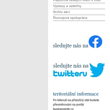
Platforma českých firem v Indii
Výstavy a veletrhy
Archiv akcí
Rozvojová spolupráce
teritoriální informace
Po kliknutí na příslušný stát budete
přesměrováni na portál
businessinfo.cz.