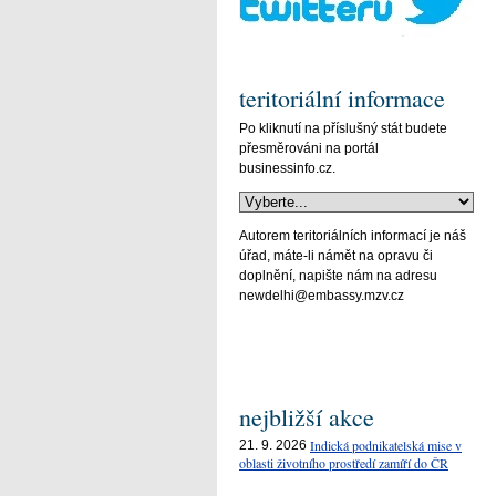
teritoriální informace
Po kliknutí na příslušný stát budete
přesměrováni na portál
businessinfo.cz.
Autorem teritoriálních informací je náš
úřad, máte-li námět na opravu či
doplnění, napište nám na adresu
newdelhi@embassy.mzv.cz
nejbližší akce
Indická podnikatelská mise v
21. 9. 2026
oblasti životního prostředí zamíří do ČR