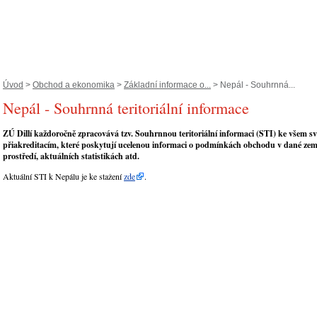
Úvod
>
Obchod a ekonomika
>
Základní informace o...
> Nepál - Souhrnná...
Nepál - Souhrnná teritoriální informace
ZÚ Dillí každoročně zpracovává tzv. Souhrnnou teritoriální informaci (STI) ke všem 
přiakreditacím, které poskytují ucelenou informaci o podmínkách obchodu v dané ze
prostředí, aktuálních statistikách atd.
Aktuální STI k Nepálu je ke stažení
zde
.