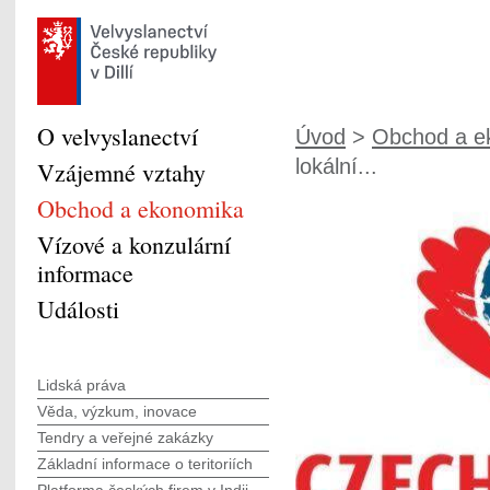
O velvyslanectví
Úvod
>
Obchod a e
lokální...
Vzájemné vztahy
Obchod a ekonomika
Vízové a konzulární
informace
Události
Lidská práva
Věda, výzkum, inovace
Tendry a veřejné zakázky
Základní informace o teritoriích