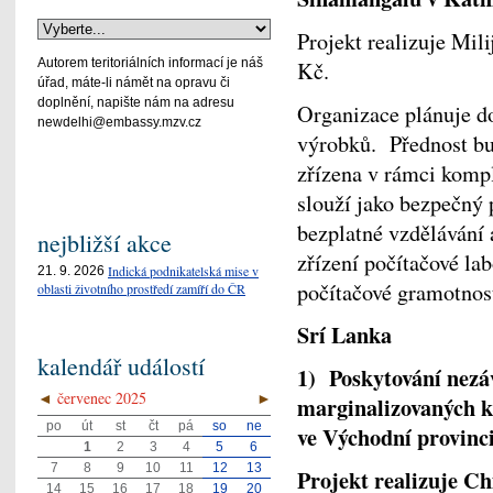
Projekt realizuje Mili
Autorem teritoriálních informací je náš
Kč.
úřad, máte-li námět na opravu či
doplnění, napište nám na adresu
Organizace plánuje d
newdelhi@embassy.mzv.cz
výrobků. Přednost bu
zřízena v rámci kompl
slouží jako bezpečný 
bezplatné vzdělávání a
nejbližší akce
zřízení počítačové lab
Indická podnikatelská mise v
21. 9. 2026
počítačové gramotnost
oblasti životního prostředí zamíří do ČR
Srí Lanka
kalendář událostí
1) Poskytování nezá
◄
červenec 2025
►
marginalizovaných k
po
út
st
čt
pá
so
ne
ve Východní provinci
1
2
3
4
5
6
7
8
9
10
11
12
13
Projekt realizuje Ch
14
15
16
17
18
19
20