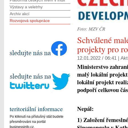
Platforma českých firem v Indii
Výstavy a veletrhy
Archiv akcí
Rozvojová spolupráce
Foto: MZV ČR
Schválené malé
projekty pro r
12.01.2022 / 06:41 |
Akt
Ministerstvo zahrani
malý lokální projekt
lokální projekt real
podpoří celkovou čás
Nepál:
teritoriální informace
Po kliknutí na příslušný stát budete
1) Založení řemeslné
přesměrováni na portál
Sinamangalu v Kath
businessinfo.cz.