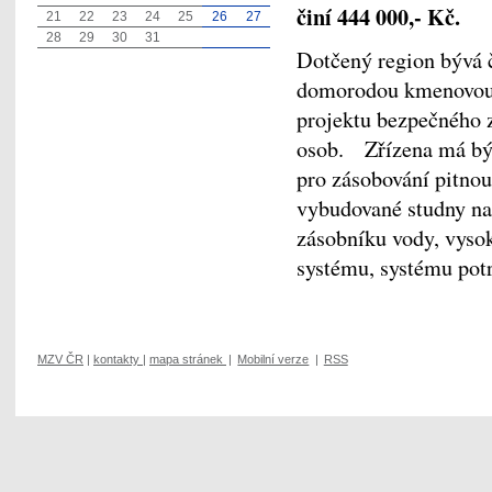
činí 444 000,- Kč.
21
22
23
24
25
26
27
28
29
30
31
Dotčený region bývá 
domorodou kmenovou
projektu bezpečného 
osob. Zřízena má být
pro zásobování pitnou
vybudované studny na 
zásobníku vody, vyso
systému, systému pot
MZV ČR
|
kontakty
|
mapa stránek
|
Mobilní verze
|
RSS