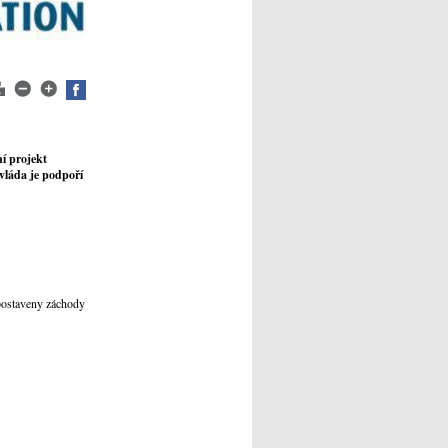
ní projekt
 vláda je podpoří
 postaveny záchody