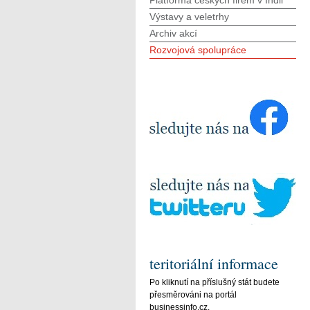
Platforma českých firem v Indii
Výstavy a veletrhy
Archiv akcí
Rozvojová spolupráce
teritoriální informace
Po kliknutí na příslušný stát budete
přesměrováni na portál
businessinfo.cz.