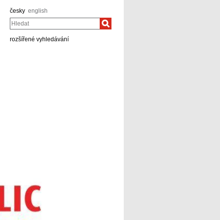
česky
english
Hledat
rozšířené vyhledávání