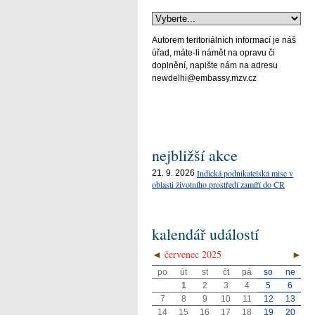
Autorem teritoriálních informací je náš
úřad, máte-li námět na opravu či
doplnění, napište nám na adresu
newdelhi@embassy.mzv.cz
nejbližší akce
Indická podnikatelská mise v
21. 9. 2026
oblasti životního prostředí zamíří do ČR
kalendář událostí
◄
červenec 2025
►
po
út
st
čt
pá
so
ne
1
2
3
4
5
6
7
8
9
10
11
12
13
14
15
16
17
18
19
20