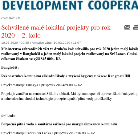
Foto: MZV ČR
Schválené malé lokální projekty pro rok
2020 – 2. kolo
10.03.2020 / 09:45 |
Aktualizováno:
10.03.2020 / 11:07
Ministerstvo zahraničních věcí ve druhém kole schválilo pro rok 2020 jeden malý lokál
realizovaný v Bangladéši a jeden malý lokální projekt realizovaný na Srí Lance. Česká
celkovou částkou ve výši 845 000,- Kč.
Bangladéš:
Rekonstrukce komunitní základní školy a zvýšení hygieny v okrese Rangmati Hill
Projekt realizuje Taungya a příspěvek činí 469 000,- Kč.
Projekt je zaměřen na renovaci 8 škol v oblasti. Má být nakoupen či opraven školní nábytek,
a nainstalována vhodná technologie pro zpřístupnění pitné vody pro školáky.
Srí Lanka:
Bezpečná pitná voda a sanitární zařízení pro marginalizovanou komunitu
Projekt realizuje Caritas Sri Lanka a příspěvek činí 376 000,- Kč.