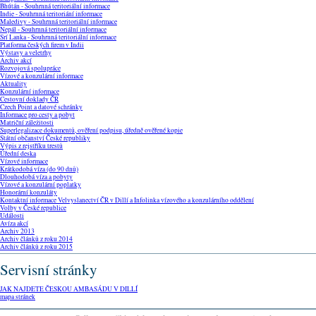
Bhútán - Souhrnná teritoriální informace
Indie - Souhrnná teritoriání informace
Maledivy - Souhrnná teritoriální informace
Nepál - Souhrnná teritoriální informace
Srí Lanka - Souhrnná teritoriální informace
Platforma českých firem v Indii
Výstavy a veletrhy
Archiv akcí
Rozvojová spolupráce
Vízové a konzulární informace
Aktuality
Konzulární informace
Cestovní doklady ČR
Czech Point a datové schránky
Informace pro cesty a pobyt
Matriční záležitosti
Superlegalizace dokumentů, ověření podpisu, úředně ověřené kopie
Státní občanství České republiky
Výpis z rejstříku trestů
Úřední deska
Vízové informace
Krátkodobá víza (do 90 dnů)
Dlouhodobá víza a pobyty
Vízové a konzulární poplatky
Honorární konzuláty
Kontaktní informace Velvyslanectví ČR v Dillí a Infolinka vízového a konzulárního oddělení
Volby v České republice
Události
Avíza akcí
Archiv 2013
Archiv článků z roku 2014
Archiv článků z roku 2015
Servisní stránky
JAK NAJDETE ČESKOU AMBASÁDU V DILLÍ
mapa stránek