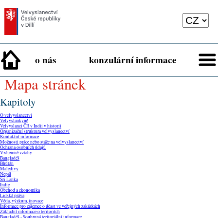
o nás
konzulární informace
mapa stránek
Kapitoly
O velvyslanectví
Velvyslankyně
Velvyslanci ČR v Indii v historii
Organizační struktura velvyslanectví
Kontaktní informace
Možnosti práce nebo stáže na velvyslanectví
Ochrana osobních údajů
Vzájemné vztahy
Bangladéš
Bhútán
Maledivy
Nepál
Sri Lanka
Indie
Obchod a ekonomika
Lidská práva
Věda, výzkum, inovace
Informace pro zájemce o účast ve veřejných zakázkách
Základní informace o teritoriích
Bangladéš - Souhrnná teritoriální informace