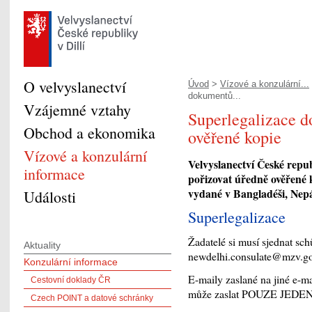
O velvyslanectví
Úvod
>
Vízové a konzulární...
dokumentů...
Vzájemné vztahy
Superlegalizace d
Obchod a ekonomika
ověřené kopie
Vízové a konzulární
Velvyslanectví České repu
informace
pořizovat úředně ověřené k
vydané v Bangladéši, Nep
Události
Superlegalizace
Žadatelé si musí sjednat sc
Aktuality
newdelhi.consulate@mzv.g
Konzulární informace
E-maily zaslané na jiné e-m
Cestovní doklady ČR
může zaslat POUZE JEDEN (
Czech POINT a datové schránky