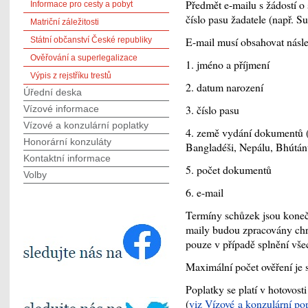
Předmět e-mailu s žádostí 
Informace pro cesty a pobyt
číslo pasu žadatele (např. 
Matriční záležitosti
E-mail musí obsahovat násled
Státní občanství České republiky
Ověřování a superlegalizace
1. jméno a příjmení
Výpis z rejstříku trestů
2. datum narození
Úřední deska
3. číslo pasu
Vízové informace
Vízové a konzulární poplatky
4. země vydání dokumentů (
Honorární konzuláty
Bangladéši, Nepálu, Bhútán
Kontaktní informace
5. počet dokumentů
Volby
6. e-mail
Termíny schůzek jsou koneč
maily budou zpracovány chr
pouze v případě splnění vš
Maximální počet ověření je 
Poplatky se platí v hotovost
(
viz Vízové a konzulární po