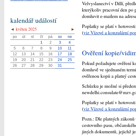
Velvyslanectví v Dillí, před
kterýkoliv pracovní den po
domluvit e-mailem na adres
kalendář událostí
Poplatky se platí v hotovost
◄
květen 2025
►
(
viz Vízové a konzulární po
po
út
st
čt
pá
so
ne
1
2
3
4
5
6
7
8
9
10
11
Ověření kopie/vidi
12
13
14
15
16
17
18
19
20
21
22
23
24
25
Pokud požadujete ověření ko
26
27
28
29
30
31
domluvě ve sjednaném termí
ověřenou kopii a platný cest
Schůzku je možné si předem
newdelhi.consulate@mzv.go
Poplatky se platí v hotovost
(
viz Vízové a konzulární po
Pozn.: Dle platných zákonů 
cestovního pasu, občanskéh
jiných dokumentů, jejichž je