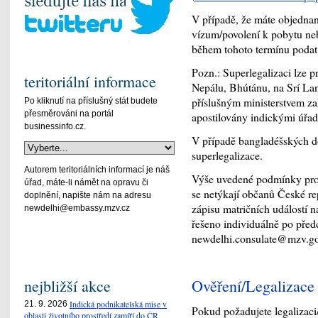
V případě, že máte objedna
vízum/povolení k pobytu ne
během tohoto termínu podat
Pozn.: Superlegalizaci lze 
teritoriální informace
Nepálu, Bhútánu, na Srí Lan
příslušným ministerstvem za
Po kliknutí na příslušný stát budete
přesměrováni na portál
apostilovány indickými úřad
businessinfo.cz.
V případě bangladéšských 
superlegalizace.
Autorem teritoriálních informací je náš
Výše uvedené podmínky pro 
úřad, máte-li námět na opravu či
se netýkají občanů České re
doplnění, napište nám na adresu
zápisu matričních událostí n
newdelhi@embassy.mzv.cz
řešeno individuálně po před
newdelhi.consulate@mzv.go
nejbližší akce
Ověření/Legalizace
Indická podnikatelská mise v
21. 9. 2026
Pokud požadujete legalizaci
oblasti životního prostředí zamíří do ČR