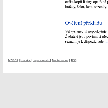
ověřit kopii listiny opatřen
knížky, šeku, losu, sázenky
Ověření překladu
Velvyslanectví neposkytuje 
Žadatelé jsou povinni si úře
seznam je k dispozici zde:
h
MZV ČR
|
kontakty
|
mapa stránek
|
Mobilní verze
|
RSS