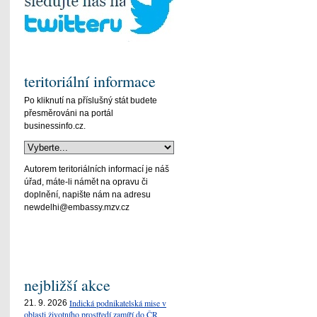
teritoriální informace
Po kliknutí na příslušný stát budete
přesměrováni na portál
businessinfo.cz.
Autorem teritoriálních informací je náš
úřad, máte-li námět na opravu či
doplnění, napište nám na adresu
newdelhi@embassy.mzv.cz
nejbližší akce
Indická podnikatelská mise v
21. 9. 2026
oblasti životního prostředí zamíří do ČR