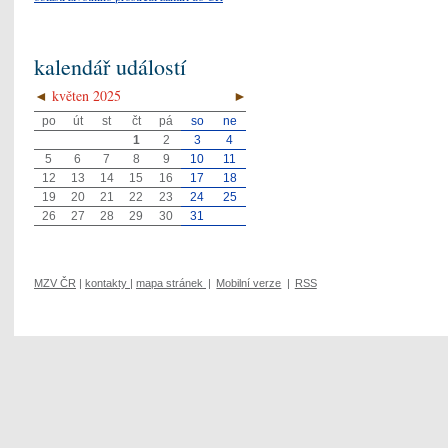
kalendář událostí
◄
květen 2025
►
po
út
st
čt
pá
so
ne
1
2
3
4
5
6
7
8
9
10
11
12
13
14
15
16
17
18
19
20
21
22
23
24
25
26
27
28
29
30
31
MZV ČR
|
kontakty
|
mapa stránek
|
Mobilní verze
|
RSS