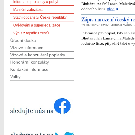
Informace pro cesty a pobyt
Bhútánu, na Srí Lance, Maledivá
oddacího listu.
více
►
Matriční záležitosti
Zápis narození (český ro
Státní občanství České republiky
Ověřování a superlegalizace
29.04.2025 / 13:02 |
Aktualizováno:
2
Informace pro případ, kdy se vaše
Výpis z rejstříku trestů
Bhútánu, Srí Lance či na Maledi
Úřední deska
rodného listu, případně také o 
Vízové informace
Vízové a konzulární poplatky
Honorární konzuláty
Kontaktní informace
Volby