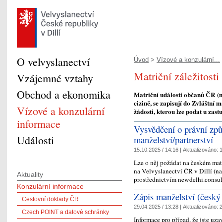
O velvyslanectví
Úvod
>
Vízové a konzulární...
Matriční záležitosti
Vzájemné vztahy
Obchod a ekonomika
Matriční události občanů ČR (na
cizině, se zapisují do Zvláštní 
Vízové a konzulární
žádosti, kterou lze podat u zas
informace
Vysvědčení o právní způ
Události
manželství/partnerství
15.10.2025 / 14:16 |
Aktualizováno:
1
Lze o něj požádat na českém mat
na Velvyslanectví ČR v Dillí (n
Aktuality
prostřednictvím newdelhi.consu
Konzulární informace
Zápis manželství (český 
Cestovní doklady ČR
29.04.2025 / 13:28 |
Aktualizováno:
2
Czech POINT a datové schránky
Informace pro případ, že jste uza