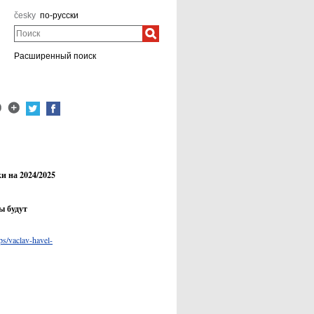
česky
по-русски
Поиск
Расширенный поиск
и на 2024/2025
ы будут
ips/vaclav-havel-