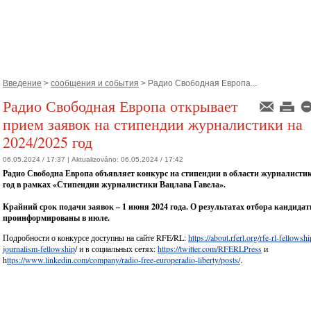
Введение
>
сообщения и события
> Радио Свободная Европа...
Радио Свободная Европа открывает
прием заявок на стипендии журналистики на
2024/2025 год
06.05.2024 / 17:37 |
Aktualizováno:
06.05.2024 / 17:42
Радио Свободна Европа объявляет конкурс на стипендии в области журналистик
год в рамках «Стипендии журналистики Вацлава Гавела».
Крайний срок подачи заявок – 1 июня 2024 года. О результатах отбора кандидат
проинформированы в июле.
Подробности о конкурсе доступны на сайте RFE/RL:
https://about.rferl.org/rfe-rl-fellowsh
journalism-fellowship
/ и в социальных сетях:
https://twitter.com/RFERLPress
и
h
ttps://www.linkedin.com/company/radio-free-europeradio-liberty/posts/
.