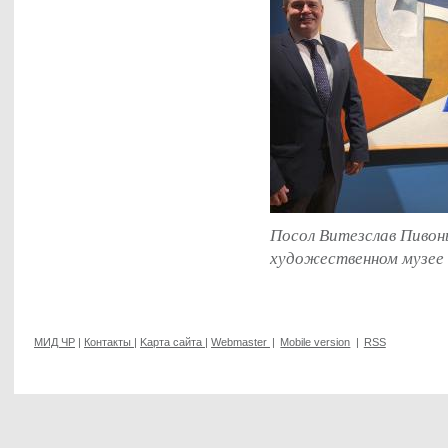
Посол Витезслав Пивон
художественном музее
МИД ЧР
|
Контакты
|
Kарта сайта
|
Webmaster
|
Mobile version
|
RSS