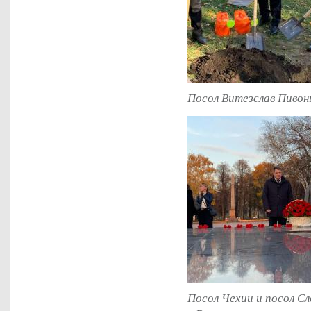
Посол Витезслав Пивонь
Посол Чехии и посол С