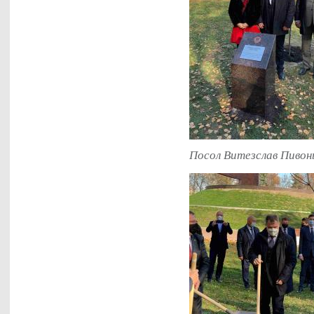
Посол Витезслав Пивонь