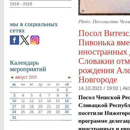
1918 - 2018
Photo: Посольство Чехи
мы в социальных
сетях
Посол Витезс
Пивонька вме
иностранных 
Словакии отм
Календарь
рождения Але
мероприятий
Новгороде
◄
август 2025
►
вс
пн
вт
ср
чт
пт
сб
14.10.2021 / 19:02 |
Akt
1
2
Посол Чешской Рес
3
4
5
6
7
8
9
10
11
12
13
14
15
16
Словацкой Республ
17
18
19
20
21
22
23
посетили Нижегород
24
25
26
27
28
29
30
31
программе делегац
иностранных и евр