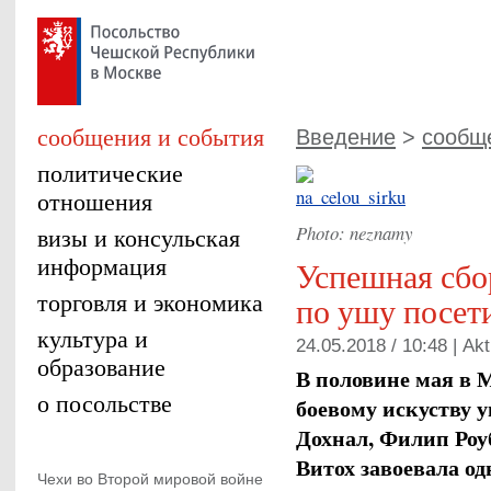
сообщения и события
Введение
>
сообщ
политические
отношения
Photo: neznamy
визы и консульская
информация
Успешная сбо
торговля и экономика
по ушу посет
культура и
24.05.2018 / 10:48 |
Akt
образование
В половине мая в 
о посольстве
боевому искуству у
Дохнал, Филип Ро
Витох завоевала од
Чехи во Второй мировой войне