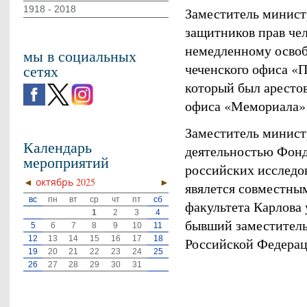
1918 - 2018
Заместитель минист
защитников прав чел
немедленному освоб
мы в социальных
чеченского офиса «
сетях
который был арестов
офиса «Мемориала» 
Заместитель минист
Календарь
деятельностью Фонд
мероприятий
российских исследо
◄
октябрь 2025
►
явялется совместны
вс
пн
вт
ср
чт
пт
сб
факультета Карлова 
1
2
3
4
бывший заместитель
5
6
7
8
9
10
11
12
13
14
15
16
17
18
Российской Федераци
19
20
21
22
23
24
25
26
27
28
29
30
31