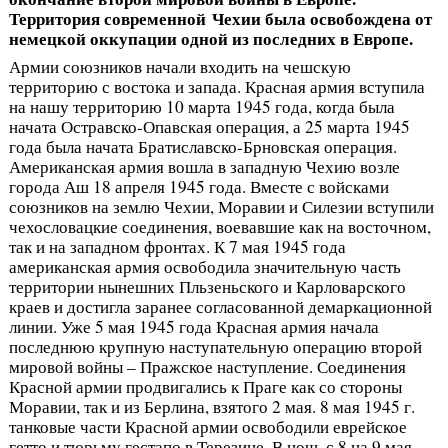
Территория современной Чехии была освобождена от
немецкой оккупации одной из последних в Европе.
Армии союзников начали входить на чешскую
территорию с востока и запада. Красная армия вступила
на нашу территорию 10 марта 1945 года, когда была
начата Остравско-Опавская операция, а 25 марта 1945
года была начата Братиславско-Брновская операция.
Американская армия вошла в западную Чехию возле
города Аш 18 апреля 1945 года. Вместе с войсками
союзников на землю Чехии, Моравии и Силезии вступили
чехословацкие соединения, воевавшие как на восточном,
так и на западном фронтах. К 7 мая 1945 года
американская армия освободила значительную часть
территории нынешних Пльзеньского и Карловарского
краев и достигла заранее согласованной демаркационной
линии. Уже 5 мая 1945 года Красная армия начала
последнюю крупную наступательную операцию второй
мировой войны – Пражское наступление. Соединения
Красной армии продвигались к Праге как со стороны
Моравии, так и из Берлина, взятого 2 мая. 8 мая 1945 г.
танковые части Красной армии освободили еврейское
гетто и тюрьму гестапо в Терезине. В ночь с 8 на 9 мая