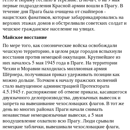
первые подразделения Красной армии вошли в Прагу. В
течение дня Прага была очищена от снайперов -
нацистских фанатиков, которые забаррикадировались на
верхних этажах домов и обстреливали советских солдат и
чешское гражданское население на улицах.
Майское восстание
По мере того, как союзнические войска освобождали
чешскую территорию, в целом ряде городов вспыхнули
восстания против немецкой оккупации. Крупнейшее из
них началось 5 мая 1945 года в Праге. На территории
Чехии и Моравии находилась миллионная армия
Шёрнера, получившая приказ удерживать позиции как
можно дольше. Толчком к началу пражских волнений
стало выпущенное администрацией Протектората
4.5.1945 г. распоряжение об отмене приказа, касавшегося
двуязычного делопроизводства, двуязычных вывесок и
запрета на вывешивание чехословацких флагов. В тот же
день во многих районах Праги начали снимать
ненавистные немецкоязычные вывески, а 5 мая
воодушевление охватило всю Прагу. Люди срывали
немецкие таблички, вывешивали чехословацкие флаги,