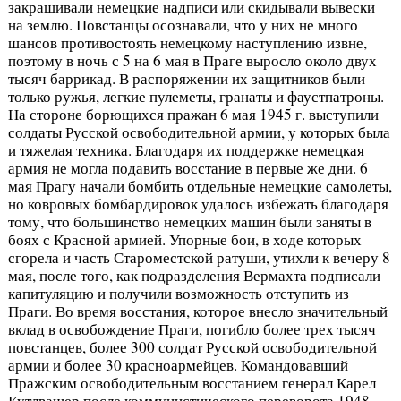
закрашивали немецкие надписи или скидывали вывески
на землю. Повстанцы осознавали, что у них не много
шансов противостоять немецкому наступлению извне,
поэтому в ночь с 5 на 6 мая в Праге выросло около двух
тысяч баррикад. В распоряжении их защитников были
только ружья, легкие пулеметы, гранаты и фаустпатроны.
На стороне борющихся пражан 6 мая 1945 г. выступили
солдаты Русской освободительной армии, у которых была
и тяжелая техника. Благодаря их поддержке немецкая
армия не могла подавить восстание в первые же дни. 6
мая Прагу начали бомбить отдельные немецкие самолеты,
но ковровых бомбардировок удалось избежать благодаря
тому, что большинство немецких машин были заняты в
боях с Красной армией. Упорные бои, в ходе которых
сгорела и часть Староместской ратуши, утихли к вечеру 8
мая, после того, как подразделения Вермахта подписали
капитуляцию и получили возможность отступить из
Праги. Во время восстания, которое внесло значительный
вклад в освобождение Праги, погибло более трех тысяч
повстанцев, более 300 солдат Русской освободительной
армии и более 30 красноармейцев. Командовавший
Пражским освободительным восстанием генерал Карел
Кутлвашер после коммунистического переворота 1948