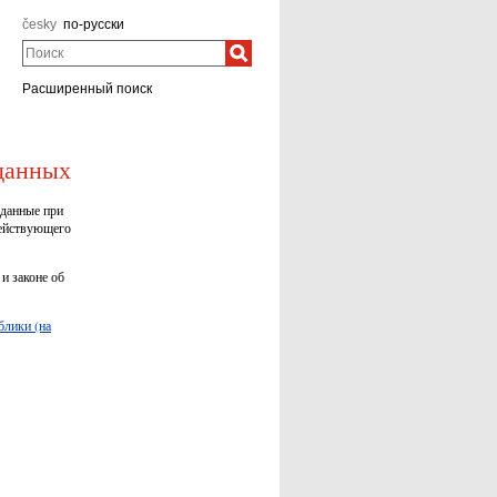
česky
по-русски
Поиск
Расширенный поиск
данных
 данные при
действующего
и законе об
блики (на