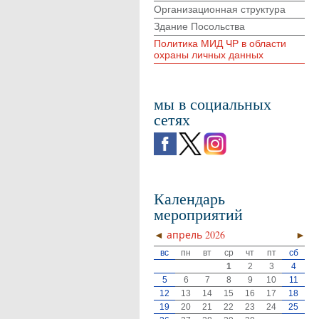
Организационная структура
Здание Посольства
Политика МИД ЧР в области
охраны личных данных
мы в социальных
сетях
Календарь
мероприятий
◄
апрель 2026
►
вс
пн
вт
ср
чт
пт
сб
1
2
3
4
5
6
7
8
9
10
11
12
13
14
15
16
17
18
19
20
21
22
23
24
25