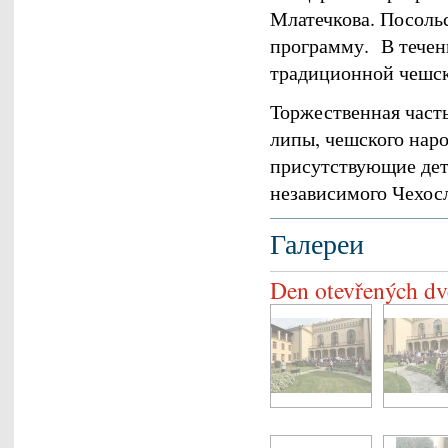
Млатечкова. Посоль
программу. В течени
традиционной чешск
Торжественная част
липы, чешского наро
присутствующие дети
независимого Чехосл
Галереи
Den otevřených dv