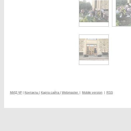
МИД ЧР
|
Контакты
|
Kарта сайта
|
Webmaster
|
Mobile version
|
RSS