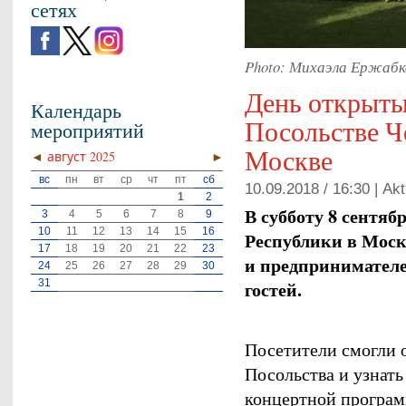
сетях
Photo: Михаэла Ержабк
День открыты
Календарь
Посольстве Ч
мероприятий
Москве
◄
август 2025
►
вс
пн
вт
ср
чт
пт
сб
10.09.2018 / 16:30 |
Akt
1
2
В субботу 8 сентяб
3
4
5
6
7
8
9
10
11
12
13
14
15
16
Республики в Моск
17
18
19
20
21
22
23
и предпринимателе
24
25
26
27
28
29
30
гостей.
31
Посетители смогли 
Посольства и узнать
концертной програ