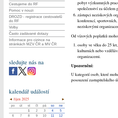
pobyt výzkumných pracov
Cestujeme do RF
společenství za účelem
Pomoc v nouzi
zástupci neziskových org
DROZD - registrace cestovatelů
konferencí, sportovních
do RF
neziskovými organizace
Volby
Často zadávané dotazy
Od vízových poplatků mohou
Informace pro cizince na
osoby ve věku do 25 let,
stránkách MZV ČR а MV ČR
kulturních nebo vzděláv
organizacemi.
sledujte nás na
Upozornění:
U kategorií osob, které moh
posouzení zastupitelského ú
kalendář událostí
◄
říjen 2025
►
po
út
st
čt
pá
so
ne
1
2
3
4
5
6
7
8
9
10
11
12