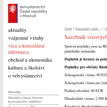
aktuality
Úvod
>
Konzulární úsek...
>
O
Sazebník vízovýc
vzájemné vztahy
víza a konzulární
Správní poplatky jsou na K
informace
platebního terminálu.
obchod a ekonomika
Poplatek je hrazen za podán
kultura a školství
Poplatky pro občany Rusk
o velvyslanectví
Schengenské vízum: 90 E
Schengenské vízum pro žada
Podání odvolání: 60 EUR
Aktuality
Aktuální vízová činnost
Dlouhodobé vízum: 2.500 
konzulárního oddělení
Povolení k dlouhodobému p