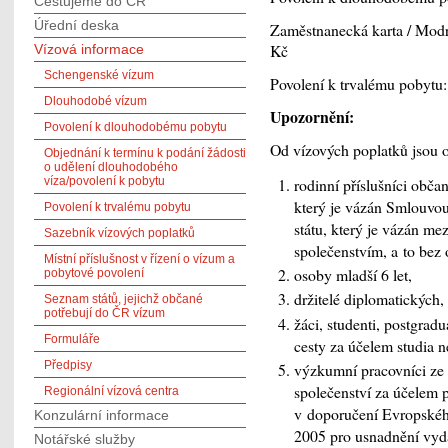
Cestujeme do ČR
Úřední deska
Zaměstnanecká karta / Modr
Kč
Vízová informace
Schengenské vízum
Povolení k trvalému pobytu
Dlouhodobé vízum
Upozornění:
Povolení k dlouhodobému pobytu
Od vízových poplatků jsou o
Objednání k termínu k podání žádosti
o udělení dlouhodobého
rodinní příslušníci obča
víza/povolení k pobytu
který je vázán Smlouvo
Povolení k trvalému pobytu
státu, který je vázán m
Sazebník vízových poplatků
společenstvím, a to bez o
Místní příslušnost v řízení o vízum a
osoby mladší 6 let,
pobytové povolení
držitelé diplomatických,
Seznam států, jejichž občané
potřebují do ČR vízum
žáci, studenti, postgradu
Formuláře
cesty za účelem studia n
Předpisy
výzkumní pracovníci ze t
společenství za účelem
Regionální vízová centra
v doporučení Evropskéh
Konzulární informace
2005 pro usnadnění vydá
Notářské služby