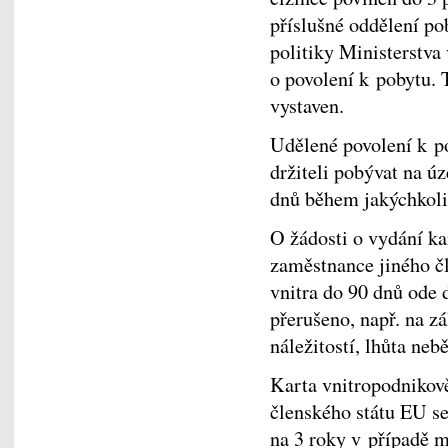
příslušné oddělení po
politiky Ministerstva
o povolení k pobytu. 
vystaven.
Udělené povolení k p
držiteli pobývat na ú
dnů během jakýchkoli
O žádosti o vydání k
zaměstnance jiného č
vnitra do 90 dnů ode d
přerušeno, např. na z
náležitostí, lhůta nebě
Karta vnitropodnikov
členského státu EU se
na 3 roky v případě m