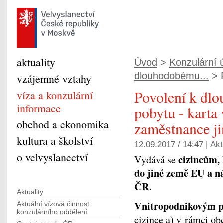
aktuality
Úvod
>
Konzulární ú
dlouhodobému...
> 
vzájemné vztahy
Povolení k dl
víza a konzulární
informace
pobytu - karta
obchod a ekonomika
zaměstnance ji
kultura a školství
12.09.2017 / 14:47 |
Akt
o velvyslanectví
cizincům, 
Vydává se
do jiné země EU a n
ČR
.
Aktuality
Vnitropodnikovým 
Aktuální vízová činnost
konzulárního oddělení
cizince a) v rámci ob