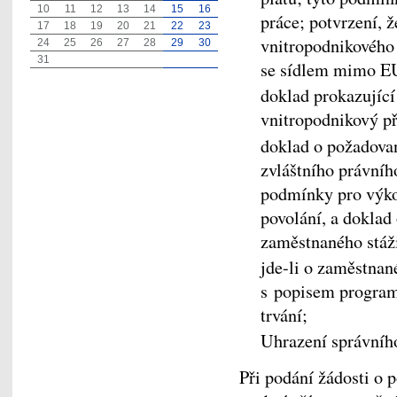
10
11
12
13
14
15
16
práce; potvrzení, ž
17
18
19
20
21
22
23
vnitropodnikového
24
25
26
27
28
29
30
31
se sídlem mimo E
doklad prokazující
vnitropodnikový př
doklad o požadovan
zvláštního právníh
podmínky pro výkon
povolání, a doklad
zaměstnaného stáži
jde-li o zaměstnan
s popisem programu
trvání;
Uhrazení správníh
Při podání žádosti o 