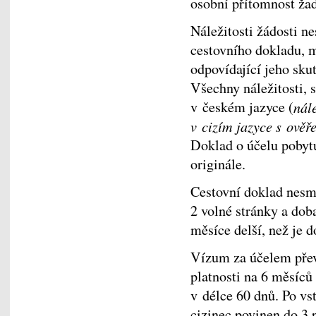
osobní přítomnost žad
Náležitosti žádosti n
cestovního dokladu, m
odpovídající jeho sku
Všechny náležitosti, 
v českém jazyce (
nál
v cizím jazyce s ově
Doklad o účelu pobytu
originále.
Cestovní doklad nesmí
2 volné stránky a dob
měsíce delší, než je 
Vízum za účelem přev
platnosti na 6 měsíc
v délce 60 dnů. Po v
cizinec povinen do 3 