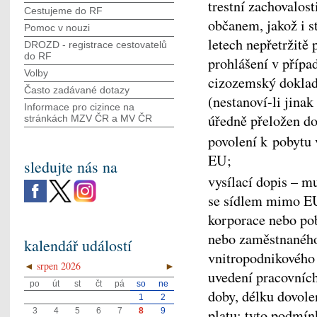
trestní zachovalost
Cestujeme do RF
občanem, jakož i s
Pomoc v nouzi
letech nepřetržitě
DROZD - registrace cestovatelů
do RF
prohlášení v případ
Volby
cizozemský doklad
Často zadávané dotazy
(nestanoví-li jina
Informace pro cizince na
úředně přeložen do
stránkách MZV ČR а MV ČR
povolení k pobytu
EU;
sledujte nás na
vysílací dopis – m
se sídlem mimo EU
korporace nebo pob
nebo zaměstnaného 
kalendář událostí
vnitropodnikového
◄
srpen 2026
►
uvedení pracovníc
po
út
st
čt
pá
so
ne
doby, délku dovole
1
2
platu; tyto podmín
3
4
5
6
7
8
9