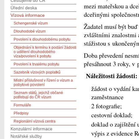
Cestujeme do ČR
mezi mateřskou a dce
Úřední deska
dceřinými společnostm
Vízová informace
Schengenské vízum
Žadatel musí být buď
Dlouhodobé vízum
zvláštními znalostmi
Povolení k dlouhodobému pobytu
stážistou s ukončený
Objednání k termínu k podání žádosti
o udělení dlouhodobého
Doba převedení nesmí
víza/povolení k pobytu
přesáhnout 3 roky, v p
Povolení k trvalému pobytu
Sazebník vízových poplatků
Náležitosti žádosti:
Místní příslušnost v řízení o vízum a
pobytové povolení
žádost o vydání ka
Seznam států, jejichž občané
zaměstnance
potřebují do ČR vízum
2 fotografie;
Formuláře
cestovní doklad;
Předpisy
Regionální vízová centra
doklad o zajištění
Konzulární informace
výpis z evidence R
Notářské služby