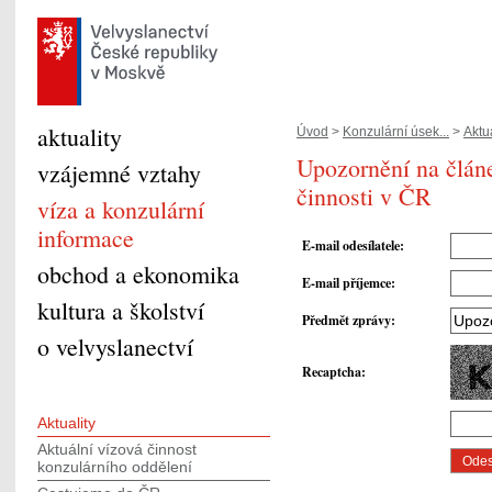
aktuality
Úvod
>
Konzulární úsek...
>
Aktua
Upozornění na člán
vzájemné vztahy
činnosti v ČR
víza a konzulární
informace
E-mail odesílatele
:
obchod a ekonomika
E-mail příjemce
:
kultura a školství
Předmět zprávy
:
o velvyslanectví
Recaptcha
:
Aktuality
Aktuální vízová činnost
konzulárního oddělení