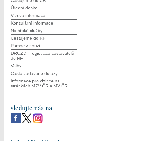
Cestujeme do ČR
Úřední deska
Vízová informace
Konzulární informace
Notářské služby
Cestujeme do RF
Pomoc v nouzi
DROZD - registrace cestovatelů
do RF
Volby
Často zadávané dotazy
Informace pro cizince na
stránkách MZV ČR а MV ČR
sledujte nás na