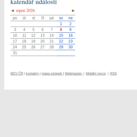
kalendář událostí
◄
srpen 2026
►
po
út
st
čt
pá
so
ne
1
2
3
4
5
6
7
8
9
10
11
12
13
14
15
16
17
18
19
20
21
22
23
24
25
26
27
28
29
30
31
MZV ČR
|
kontakty
|
mapa stránek
|
Webmaster
|
Mobilní verze
|
RSS