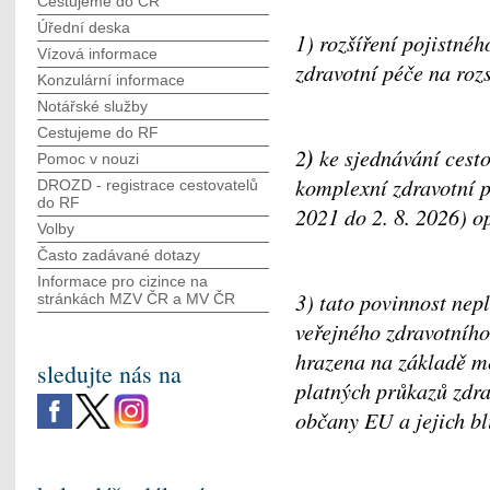
Cestujeme do ČR
Úřední deska
1) rozšíření pojistné
Vízová informace
zdravotní péče na ro
Konzulární informace
Notářské služby
Cestujeme do RF
)
2
ke sjednávání cest
Pomoc v nouzi
komplexní zdravotní 
DROZD - registrace cestovatelů
do RF
2021 do 2. 8. 2026) 
Volby
Často zadávané dotazy
Informace pro cizince na
3) tato povinnost nepl
stránkách MZV ČR а MV ČR
veřejného zdravotního
hrazena na základě me
sledujte nás na
platných průkazů zdr
občany EU a jejich bl