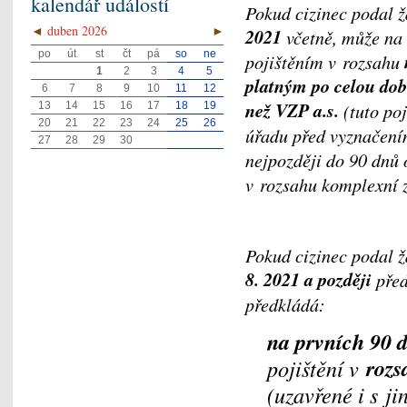
kalendář událostí
Pokud cizinec podal 
◄
duben 2026
►
2021
včetně, může na 
po
út
st
čt
pá
so
ne
pojištěním v rozsahu
1
2
3
4
5
platným po celou dob
6
7
8
9
10
11
12
než VZP a.s.
(tuto po
13
14
15
16
17
18
19
20
21
22
23
24
25
26
úřadu před vyznačením
27
28
29
30
nejpozději do 90 dnů 
v rozsahu komplexní z
Pokud cizinec podal 
8. 2021 a později
před
předkládá:
na prvních 90 
rozs
pojištění v
(uzavřené i s j