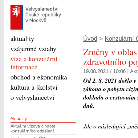
aktuality
Úvod
>
Konzulární ú
vzájemné vztahy
Změny v oblast
víza a konzulární
zdravotního po
informace
19.08.2021 / 10:06 |
Akt
obchod a ekonomika
Od
2. 8. 2021
došlo v 
kultura a školství
zákona o pobytu cizi
o velvyslanectví
dokladu o
cestovním 
dnů.
Aktuality
Jde o následující změ
Aktuální vízová činnost
konzulárního oddělení