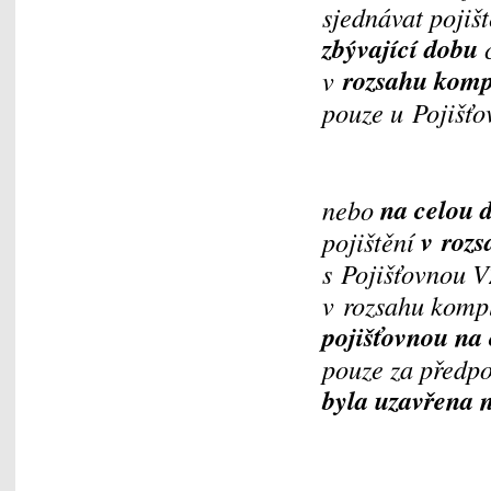
sjednávat pojišt
zbývající dobu
c
rozsahu komp
v
pouze u Pojišťo
na celou 
nebo
v roz
pojištění
s Pojišťovnou V
v rozsahu komp
pojišťovnou na
pouze za předp
byla uzavřena n