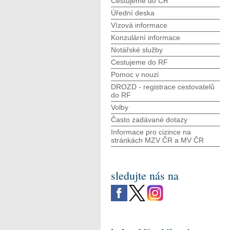
Cestujeme do ČR
Úřední deska
Vízová informace
Konzulární informace
Notářské služby
Cestujeme do RF
Pomoc v nouzi
DROZD - registrace cestovatelů
do RF
Volby
Často zadávané dotazy
Informace pro cizince na
stránkách MZV ČR а MV ČR
sledujte nás na