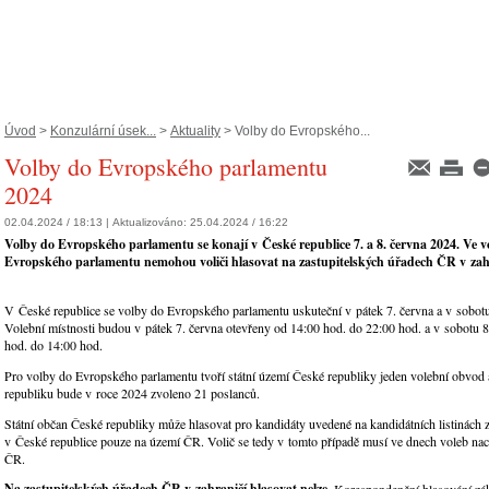
Úvod
>
Konzulární úsek...
>
Aktuality
> Volby do Evropského...
Volby do Evropského parlamentu
2024
02.04.2024 / 18:13 |
Aktualizováno:
25.04.2024 / 16:22
Volby do Evropského parlamentu se konají v České republice 7. a 8. června 2024. Ve 
Evropského parlamentu nemohou voliči hlasovat na zastupitelských úřadech ČR v zah
V České republice se volby do Evropského parlamentu uskuteční v pátek 7. června a v sobotu
Volební místnosti budou v pátek 7. června otevřeny od 14:00 hod. do 22:00 hod. a v sobotu 8
hod. do 14:00 hod.
Pro volby do Evropského parlamentu tvoří státní území České republiky jeden volební obvod
republiku bude v roce 2024 zvoleno 21 poslanců.
Státní občan České republiky může hlasovat pro kandidáty uvedené na kandidátních listinách 
v České republice pouze na území ČR. Volič se tedy v tomto případě musí ve dnech voleb nac
ČR.
Na zastupitelských úřadech ČR v zahraničí hlasovat nelze.