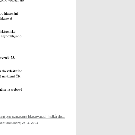
kon o volbách do
ou hlasování
hlasovat
lektronické
 nejpozději do
tvrtek 23.
 do zvláštního
ré na území ČR
jněna na webové
ní pro označení hlasovacích listků do...
bat dokument) 25. 4. 2024