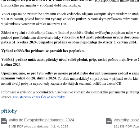
Korespondenční hlasování zá
Evropského parlamentu v současné době neumožňuje.
Voliči zapsaní do zvláštního seznamu voličů vedeného zdejším zastupitelským úřadem se moh
v ČR zúčastnit, pokud budou mít vydaný voličský průkaz. S voličským průkazem může volič 
v jakémkoliv volebním okrsku na území ČR.
Žádost o vydání voličského průkazu v listinné podobě s úředně ověřeným podpisem nebo v e
voliče musí být zastupitelskému úřadu doručena
podobě prostřednictvím datové schránky
pátku 31. května 2024, případně předána osobně nejpozději do středy 5. června 2024.
Vydání voličského průkazu se provádí bez poplatku.
Voličský průkaz může zastupitelský úřad voliči předat, příp. zaslat poštou nejdříve ve č
května 2024.
Upozorňujeme, že pro tyto volby je možné předat nebo doručit písemnou žádost o zápis
seznamu voličů do 28. dubna 2024.
To však má praktický smysl pouze v případě osob, kte
nemají trvalý pobyt a nejsou tedy zapsána do stálých seznamů voličů na území ČR.
Informace o způsobu a podmínkách hlasování ve volbách do evropského parlamentu je zveře
stránce
Ministerstva vnitra České republiky
.
přílohy
Volby do Evropského parlamentu 2024
Výsledky losová
1 MB PDF (Acrobat dokument) 2. 4. 2024
191 KB PDF (Acro