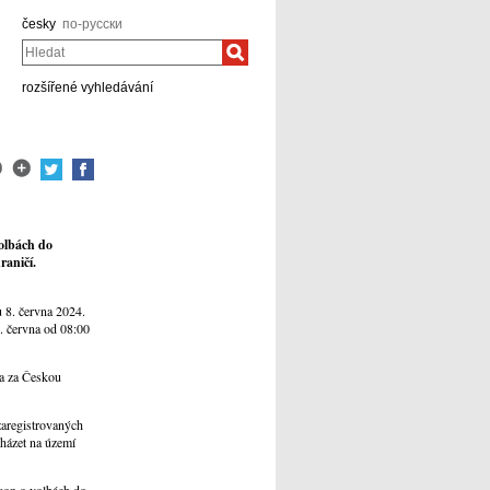
česky
по-русски
Hledat
rozšířené vyhledávání
volbách do
raničí.
 8. června 2024.
. června od 08:00
 a za Českou
zaregistrovaných
házet na území