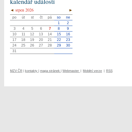
kalendář událostí
◄
srpen 2026
►
po
út
st
čt
pá
so
ne
1
2
3
4
5
6
7
8
9
10
11
12
13
14
15
16
17
18
19
20
21
22
23
24
25
26
27
28
29
30
31
MZV ČR
|
kontakty
|
mapa stránek
|
Webmaster
|
Mobilní verze
|
RSS