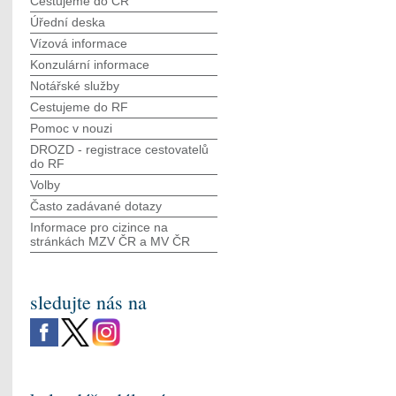
Cestujeme do ČR
Úřední deska
Vízová informace
Konzulární informace
Notářské služby
Cestujeme do RF
Pomoc v nouzi
DROZD - registrace cestovatelů
do RF
Volby
Často zadávané dotazy
Informace pro cizince na
stránkách MZV ČR а MV ČR
sledujte nás na