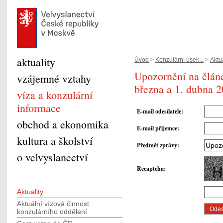
aktuality
Úvod
>
Konzulární úsek...
>
Aktua
Upozornění na člán
vzájemné vztahy
března a 1. dubna 
víza a konzulární
informace
E-mail odesílatele
:
obchod a ekonomika
E-mail příjemce
:
kultura a školství
Předmět zprávy
:
o velvyslanectví
Recaptcha
:
Aktuality
Aktuální vízová činnost
konzulárního oddělení