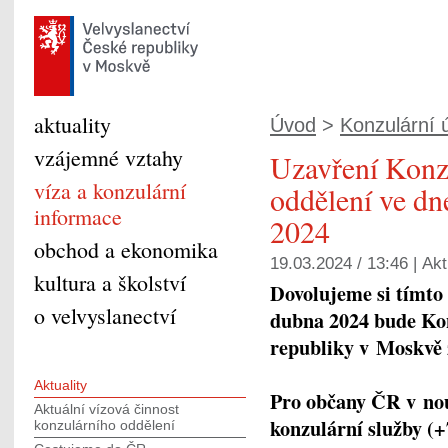
aktuality
Úvod
>
Konzulární ú
vzájemné vztahy
Uzavření Konz
víza a konzulární
oddělení ve dn
informace
2024
obchod a ekonomika
19.03.2024 / 13:46 |
Akt
kultura a školství
Dovolujeme si tímto 
o velvyslanectví
dubna 2024 bude Kon
republiky v Moskvě 
Aktuality
Pro občany ČR v nouz
Aktuální vízová činnost
konzulární služby (
+
konzulárního oddělení