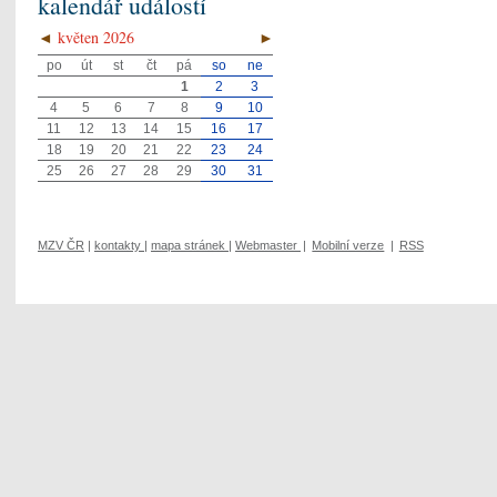
kalendář událostí
◄
květen 2026
►
po
út
st
čt
pá
so
ne
1
2
3
4
5
6
7
8
9
10
11
12
13
14
15
16
17
18
19
20
21
22
23
24
25
26
27
28
29
30
31
MZV ČR
|
kontakty
|
mapa stránek
|
Webmaster
|
Mobilní verze
|
RSS