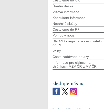
Cestujeme do ČR
Úřední deska
Vízová informace
Konzulární informace
Notářské služby
Cestujeme do RF
Pomoc v nouzi
DROZD - registrace cestovatelů
do RF
Volby
Často zadávané dotazy
Informace pro cizince na
stránkách MZV ČR а MV ČR
sledujte nás na