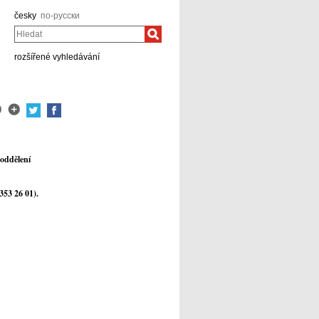
česky
по-русски
Hledat
rozšířené vyhledávání
 oddělení
353 26 01).