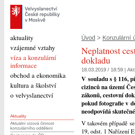
aktuality
Úvod
>
Konzulární ú
vzájemné vztahy
Neplatnost ces
víza a konzulární
dokladu
informace
18.03.2019 / 18:59 |
Akt
obchod a ekonomika
V souladu s § 116, pí
kultura a školství
cizinců na území Če
zákonů, cestovní dokl
o velvyslanectví
pokud fotografie v do
neodpovídá skutečné 
Aktuality
V takovém případě se 
Aktuální vízová činnost
konzulárního oddělení
19, odst. 1 Nařízení 