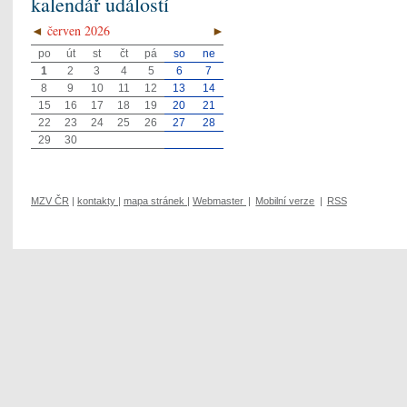
kalendář událostí
◄
červen 2026
►
po
út
st
čt
pá
so
ne
1
2
3
4
5
6
7
8
9
10
11
12
13
14
15
16
17
18
19
20
21
22
23
24
25
26
27
28
29
30
MZV ČR
|
kontakty
|
mapa stránek
|
Webmaster
|
Mobilní verze
|
RSS