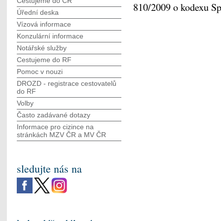
Cestujeme do ČR
810/2009 o kodexu Spo
Úřední deska
Vízová informace
Konzulární informace
Notářské služby
Cestujeme do RF
Pomoc v nouzi
DROZD - registrace cestovatelů
do RF
Volby
Často zadávané dotazy
Informace pro cizince na
stránkách MZV ČR а MV ČR
sledujte nás na