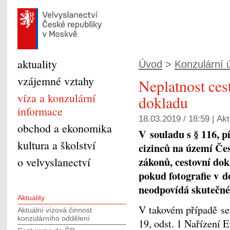
aktuality
Úvod
>
Konzulární ú
vzájemné vztahy
Neplatnost ces
víza a konzulární
dokladu
informace
18.03.2019 / 18:59 |
Akt
obchod a ekonomika
V souladu s § 116, pí
kultura a školství
cizinců na území Če
zákonů, cestovní dokl
o velvyslanectví
pokud fotografie v do
neodpovídá skutečné 
Aktuality
V takovém případě se 
Aktuální vízová činnost
konzulárního oddělení
19, odst. 1 Nařízení 