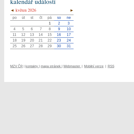
kalendář událostí
◄
květen 2026
►
po
út
st
čt
pá
so
ne
1
2
3
4
5
6
7
8
9
10
11
12
13
14
15
16
17
18
19
20
21
22
23
24
25
26
27
28
29
30
31
MZV ČR
|
kontakty
|
mapa stránek
|
Webmaster
|
Mobilní verze
|
RSS