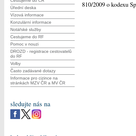
Cestujeme do ČR
810/2009 o kodexu Spo
Úřední deska
Vízová informace
Konzulární informace
Notářské služby
Cestujeme do RF
Pomoc v nouzi
DROZD - registrace cestovatelů
do RF
Volby
Často zadávané dotazy
Informace pro cizince na
stránkách MZV ČR а MV ČR
sledujte nás na