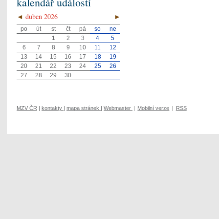
kalendář událostí
◄
duben 2026
►
po
út
st
čt
pá
so
ne
1
2
3
4
5
6
7
8
9
10
11
12
13
14
15
16
17
18
19
20
21
22
23
24
25
26
27
28
29
30
MZV ČR
|
kontakty
|
mapa stránek
|
Webmaster
|
Mobilní verze
|
RSS