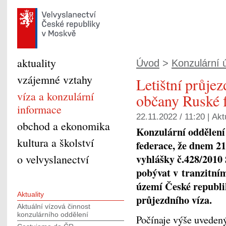
aktuality
Úvod
>
Konzulární ú
vzájemné vztahy
Letištní průje
víza a konzulární
občany Ruské 
informace
22.11.2022 / 11:20 |
Akt
obchod a ekonomika
Konzulární oddělení
kultura a školství
federace, že dnem 21
vyhlášky č.428/2010 
o velvyslanectví
pobývat v tranzitní
území České republi
Aktuality
průjezdního víza.
Aktuální vízová činnost
konzulárního oddělení
Počínaje výše uveden