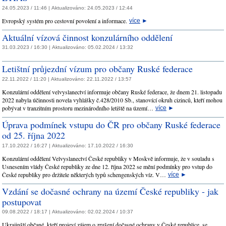
24.05.2023 / 11:46 |
Aktualizováno:
24.05.2023 / 12:44
Evropský systém pro cestovní povolení a informace.
více
►
Aktuální vízová činnost konzulárního oddělení
31.03.2023 / 16:30 |
Aktualizováno:
05.02.2024 / 13:32
Letištní průjezdní vízum pro občany Ruské federace
22.11.2022 / 11:20 |
Aktualizováno:
22.11.2022 / 13:57
Konzulární oddělení velvyslanectví informuje občany Ruské federace, že dnem 21. listopadu
2022 nabyla účinnosti novela vyhlášky č.428/2010 Sb., stanovící okruh cizinců, kteří mohou
pobývat v tranzitním prostoru mezinárodního letiště na území…
více
►
Úprava podmínek vstupu do ČR pro občany Ruské federace
od 25. října 2022
17.10.2022 / 16:27 |
Aktualizováno:
17.10.2022 / 16:30
Konzulární oddělení Velvyslanectví České republiky v Moskvě informuje, že v souladu s
Usnesením vlády České republiky ze dne 12. října 2022 se mění podmínky pro vstup do
České republiky pro držitele některých typů schengenských víz. V…
více
►
Vzdání se dočasné ochrany na území České republiky - jak
postupovat
09.08.2022 / 18:17 |
Aktualizováno:
02.02.2024 / 10:37
Ukrajinští občané, kteří projeví zájem o zrušení dočasné ochrany v České republice, se