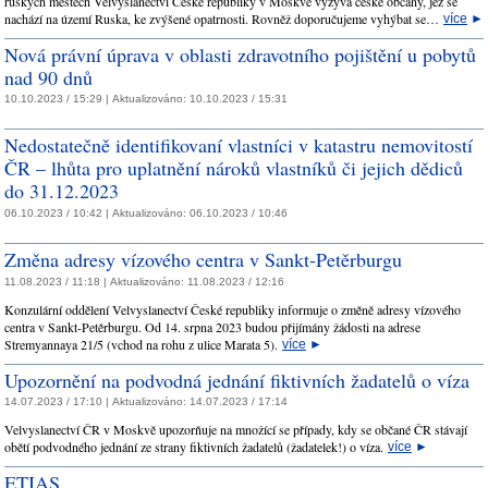
ruských městech Velvyslanectví České republiky v Moskvě vyzývá české občany, jež se
nachází na území Ruska, ke zvýšené opatrnosti. Rovněž doporučujeme vyhýbat se…
více
►
Nová právní úprava v oblasti zdravotního pojištění u pobytů
nad 90 dnů
10.10.2023 / 15:29 |
Aktualizováno:
10.10.2023 / 15:31
Nedostatečně identifikovaní vlastníci v katastru nemovitostí
ČR – lhůta pro uplatnění nároků vlastníků či jejich dědiců
do 31.12.2023
06.10.2023 / 10:42 |
Aktualizováno:
06.10.2023 / 10:46
Změna adresy vízového centra v Sankt-Petěrburgu
11.08.2023 / 11:18 |
Aktualizováno:
11.08.2023 / 12:16
Konzulární oddělení Velvyslanectví České republiky informuje o změně adresy vízového
centra v Sankt-Petěrburgu. Od 14. srpna 2023 budou přijímány žádosti na adrese
Stremyannaya 21/5 (vchod na rohu z ulice Marata 5).
více
►
Upozornění na podvodná jednání fiktivních žadatelů o víza
14.07.2023 / 17:10 |
Aktualizováno:
14.07.2023 / 17:14
Velvyslanectví ČR v Moskvě upozorňuje na množící se případy, kdy se občané ČR stávají
obětí podvodného jednání ze strany fiktivních žadatelů (žadatelek!) o víza.
více
►
ETIAS