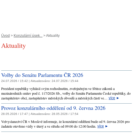
Úvod
>
Konzulární úsek...
> Aktuality
Aktuality
Volby do Senátu Parlamentu ČR 2026
24.07.2026 / 15:42 |
Aktualizováno:
24.07.2026 / 15:44
Prezident republiky vyhlásil svým rozhodnutím, zveřejněným ve Sbírce zákonů a
mezinárodních smluv pod č. 117/2026 Sb., volby do Senátu Parlamentu České republiky, do
zastupitelstev obcí, zastupitelstev městských obvodů a městských částí ve…
více
►
Provoz konzulárního oddělení od 9. června 2026
28.05.2026 / 17:47 |
Aktualizováno:
28.05.2026 / 17:54
Velvyslanectví ČR v Moskvě informuje, že konzulární oddělení bude od 9. června 2026 pro
žadatele otevřeno vždy v úterý a ve středu od 09:00 do 12:00 hodin.
více
►