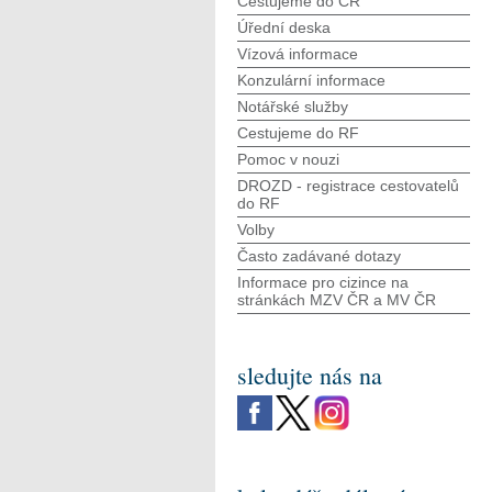
Cestujeme do ČR
Úřední deska
Vízová informace
Konzulární informace
Notářské služby
Cestujeme do RF
Pomoc v nouzi
DROZD - registrace cestovatelů
do RF
Volby
Často zadávané dotazy
Informace pro cizince na
stránkách MZV ČR а MV ČR
sledujte nás na