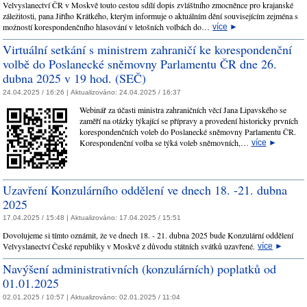
Velvyslanectví ČR v Moskvě touto cestou sdílí dopis zvláštního zmocněnce pro krajanské
záležitosti, pana Jiřího Krátkého, kterým informuje o aktuálním dění souvisejícím zejména s
možností korespondenčního hlasování v letošních volbách do…
více
►
Virtuální setkání s ministrem zahraničí ke korespondenční
volbě do Poslanecké sněmovny Parlamentu ČR dne 26.
dubna 2025 v 19 hod. (SEČ)
24.04.2025 / 16:26 |
Aktualizováno:
24.04.2025 / 16:37
Webinář za účasti ministra zahraničních věcí Jana Lipavského se
zaměří na otázky týkající se přípravy a provedení historicky prvních
korespondenčních voleb do Poslanecké sněmovny Parlamentu ČR.
Korespondenční volba se týká voleb sněmovních,…
více
►
Uzavření Konzulárního oddělení ve dnech 18. -21. dubna
2025
17.04.2025 / 15:48 |
Aktualizováno:
17.04.2025 / 15:51
Dovolujeme si tímto oznámit, že ve dnech 18. - 21. dubna 2025 bude Konzulární oddělení
Velvyslanectví České republiky v Moskvě z důvodu státních svátků uzavřené.
více
►
Navýšení administrativních (konzulárních) poplatků od
01.01.2025
02.01.2025 / 10:57 |
Aktualizováno:
02.01.2025 / 11:04