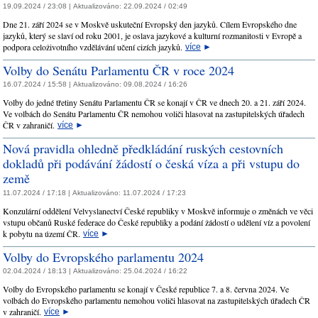
19.09.2024 / 23:08 |
Aktualizováno:
22.09.2024 / 02:49
Dne 21. září 2024 se v Moskvě uskuteční Evropský den jazyků. Cílem Evropského dne
jazyků, který se slaví od roku 2001, je oslava jazykové a kulturní rozmanitosti v Evropě a
podpora celoživotního vzdělávání učení cizích jazyků.
více
►
Volby do Senátu Parlamentu ČR v roce 2024
16.07.2024 / 15:58 |
Aktualizováno:
09.08.2024 / 16:26
Volby do jedné třetiny Senátu Parlamentu ČR se konají v ČR ve dnech 20. a 21. září 2024.
Ve volbách do Senátu Parlamentu ČR nemohou voliči hlasovat na zastupitelských úřadech
ČR v zahraničí.
více
►
Nová pravidla ohledně předkládání ruských cestovních
dokladů při podávání žádostí o česká víza a při vstupu do
země
11.07.2024 / 17:18 |
Aktualizováno:
11.07.2024 / 17:23
Konzulární oddělení Velvyslanectví Čеské republiky v Moskvě informuje o změnách ve věci
vstupu občanů Ruské federace do České republiky a podání žádostí o udělení víz a povolení
k pobytu na území ČR.
více
►
Volby do Evropského parlamentu 2024
02.04.2024 / 18:13 |
Aktualizováno:
25.04.2024 / 16:22
Volby do Evropského parlamentu se konají v České republice 7. a 8. června 2024. Ve
volbách do Evropského parlamentu nemohou voliči hlasovat na zastupitelských úřadech ČR
v zahraničí.
více
►