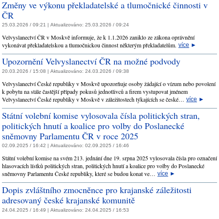
Změny ve výkonu překladatelské a tlumočnické činnosti v
ČR
25.03.2026 / 09:21 |
Aktualizováno:
25.03.2026 / 09:24
Velvyslanectví ČR v Moskvě informuje, že k 1.1.2026 zaniklo ze zákona oprávnění
vykonávat překladatelskou a tlumočnickou činnost některým překladatelům.
více
►
Upozornění Velvyslanectví ČR na možné podvody
20.03.2026 / 15:08 |
Aktualizováno:
24.03.2026 / 09:38
Velvyslanectví České republiky v Moskvě upozorňuje osoby žádající o vízum nebo povolení
k pobytu na stále častější případy pokusů jednotlivců a firem vystupovat jménem
Velvyslanectví České republiky v Moskvě v záležitostech týkajících se české…
více
►
Státní volební komise vylosovala čísla politických stran,
politických hnutí a koalice pro volby do Poslanecké
sněmovny Parlamentu ČR v roce 2025
02.09.2025 / 16:42 |
Aktualizováno:
02.09.2025 / 16:46
Státní volební komise na svém 213. jednání dne 19. srpna 2025 vylosovala čísla pro označení
hlasovacích lístků politických stran, politických hnutí a koalice pro volby do Poslanecké
sněmovny Parlamentu České republiky, které se budou konat ve…
více
►
Dopis zvláštního zmocněnce pro krajanské záležitosti
adresovaný české krajanské komunitě
24.04.2025 / 16:49 |
Aktualizováno:
24.04.2025 / 16:53