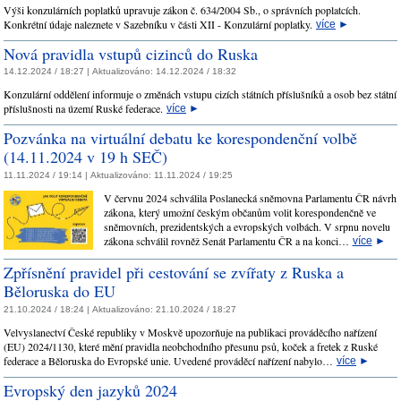
Výši konzulárních poplatků upravuje zákon č. 634/2004 Sb., o správních poplatcích.
Konkrétní údaje naleznete v Sazebníku v části XII - Konzulární poplatky.
více
►
Nová pravidla vstupů cizinců do Ruska
14.12.2024 / 18:27 |
Aktualizováno:
14.12.2024 / 18:32
Konzulární oddělení informuje o změnách vstupu cizích státních příslušníků a osob bez státní
příslušnosti na území Ruské federace.
více
►
Pozvánka na virtuální debatu ke korespondenční volbě
(14.11.2024 v 19 h SEČ)
11.11.2024 / 19:14 |
Aktualizováno:
11.11.2024 / 19:25
V červnu 2024 schválila Poslanecká sněmovna Parlamentu ČR návrh
zákona, který umožní českým občanům volit korespondenčně ve
sněmovních, prezidentských a evropských volbách. V srpnu novelu
zákona schválil rovněž Senát Parlamentu ČR a na konci…
více
►
Zpřísnění pravidel při cestování se zvířaty z Ruska a
Běloruska do EU
21.10.2024 / 18:24 |
Aktualizováno:
21.10.2024 / 18:27
Velvyslanectví České republiky v Moskvě upozorňuje na publikaci prováděcího nařízení
(EU) 2024/1130, které mění pravidla neobchodního přesunu psů, koček a fretek z Ruské
federace a Běloruska do Evropské unie. Uvedené prováděcí nařízení nabylo…
více
►
Evropský den jazyků 2024