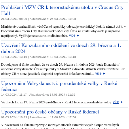
Prohlášení MZV ČR k teroristickému útoku v Crocus City
Hall
24.03.2024 / 08:05 |
Aktualizováno:
25.03.2024 / 10:08
Ministerstvo zarhaničních věcí České republiky odsuzuje teroristický útok, k němuž došlo v
koncertní síni Crocus City Hall nedaleko Moskvy. Útok na civilní obyvatele je naprosto
nepřijatelný. Vyjdřujeme soustrast rodinám obětí.
více
►
Uzavření Konzulárního oddělení ve dnech 29. března a 1.
dubna 2024
19.03.2024 / 13:46 |
Aktualizováno:
19.03.2024 / 13:48
Dovolujeme si tímto oznámit, že ve dnech 29. března a 1. dubna 2024 bude Konzulární
oddělení Velvyslanectví České republiky v Moskvě z důvodu státních svátků uzavřené. Pro
občany ČR v nouzi je stále k dispozici nepřetržitá linka konzulární…
více
►
Upozornění Velvyslanectví: prezidentské volby v Ruské
federaci
14.03.2024 / 11:17 |
Aktualizováno:
14.03.2024 / 11:36
Ve dnech 15. až 17. března 2024 proběhnou v Ruské federaci prezidentské volby.
více
►
Upozornění pro české občany v Ruské federaci
08.03.2024 / 10:43 |
Aktualizováno:
17.06.2024 / 17:56
V návaznosti na aktuální zprávy o možných útocích extremistických skupin ve velkých