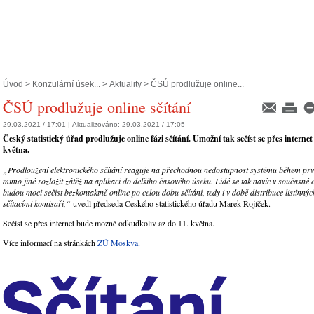
Úvod
>
Konzulární úsek...
>
Aktuality
> ČSÚ prodlužuje online...
ČSÚ prodlužuje online sčítání
29.03.2021 / 17:01 |
Aktualizováno:
29.03.2021 / 17:05
Český statistický úřad prodlužuje online fázi sčítání. Umožní tak sečíst se přes internet
května.
„Prodloužení elektronického sčítání reaguje na přechodnou nedostupnost systému během prv
mimo jiné rozložit zátěž na aplikaci do delšího časového úseku. Lidé se tak navíc v současné 
budou moci sečíst bezkontaktně online po celou dobu sčítání, tedy i v době distribuce listinný
sčítacími komisaři
,“
uvedl předseda Českého statistického úřadu Marek Rojíček.
Sečíst se přes internet bude možné odkudkoliv až do 11. května.
Více informací na stránkách
ZÚ Moskva
.