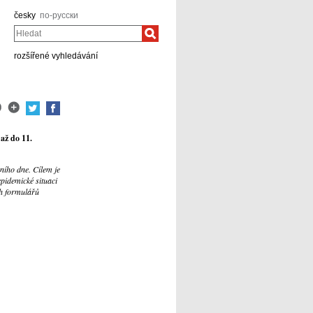
česky
по-русски
Hledat
rozšířené vyhledávání
 až do 11.
ního dne. Cílem je
epidemické situaci
ch formulářů