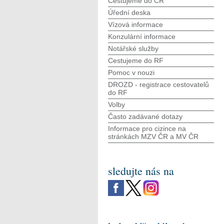
Cestujeme do ČR
Úřední deska
Vízová informace
Konzulární informace
Notářské služby
Cestujeme do RF
Pomoc v nouzi
DROZD - registrace cestovatelů
do RF
Volby
Často zadávané dotazy
Informace pro cizince na
stránkách MZV ČR а MV ČR
sledujte nás na