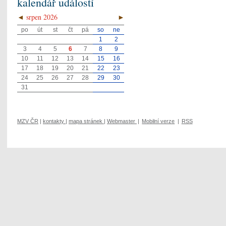
kalendář událostí
◄
srpen 2026
►
po
út
st
čt
pá
so
ne
1
2
3
4
5
6
7
8
9
10
11
12
13
14
15
16
17
18
19
20
21
22
23
24
25
26
27
28
29
30
31
MZV ČR
|
kontakty
|
mapa stránek
|
Webmaster
|
Mobilní verze
|
RSS