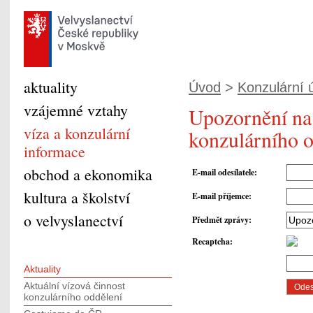
aktuality
Úvod
>
Konzulární ú
vzájemné vztahy
Upozornění na 
víza a konzulární
konzulárního o
informace
obchod a ekonomika
E-mail odesílatele
:
kultura a školství
E-mail příjemce
:
o velvyslanectví
Předmět zprávy
:
Recaptcha
:
Aktuality
Aktuální vízová činnost
konzulárního oddělení