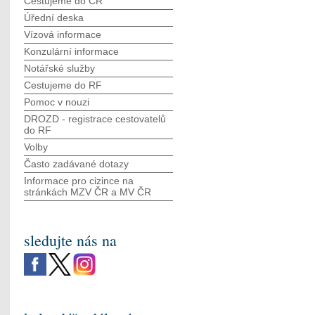
Cestujeme do ČR
Úřední deska
Vízová informace
Konzulární informace
Notářské služby
Cestujeme do RF
Pomoc v nouzi
DROZD - registrace cestovatelů
do RF
Volby
Často zadávané dotazy
Informace pro cizince na
stránkách MZV ČR а MV ČR
sledujte nás na