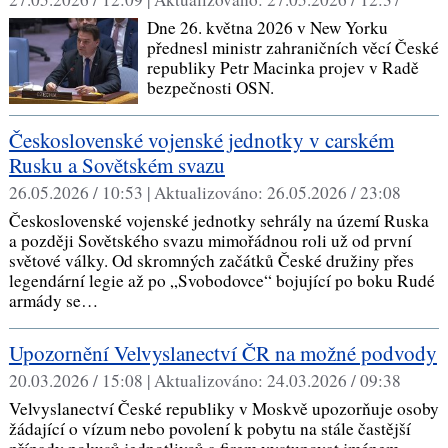
Dne 26. května 2026 v New Yorku
přednesl ministr zahraničních věcí České
republiky Petr Macinka projev v Radě
bezpečnosti OSN.
Československé vojenské jednotky v carském
Rusku a Sovětském svazu
26.05.2026 / 10:53 |
Aktualizováno:
26.05.2026 / 23:08
Československé vojenské jednotky sehrály na území Ruska
a později Sovětského svazu mimořádnou roli už od první
světové války. Od skromných začátků České družiny přes
legendární legie až po „Svobodovce“ bojující po boku Rudé
armády se…
Upozornění Velvyslanectví ČR na možné podvody
20.03.2026 / 15:08 |
Aktualizováno:
24.03.2026 / 09:38
Velvyslanectví České republiky v Moskvě upozorňuje osoby
žádající o vízum nebo povolení k pobytu na stále častější