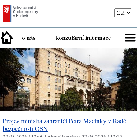
o nás
konzulární informace
Projev ministra zahraničí Petra Macinky v Radě
bezpečnosti OSN
27.05.2026 / 12:09 |
Aktualizováno:
27.05.2026 / 12:37