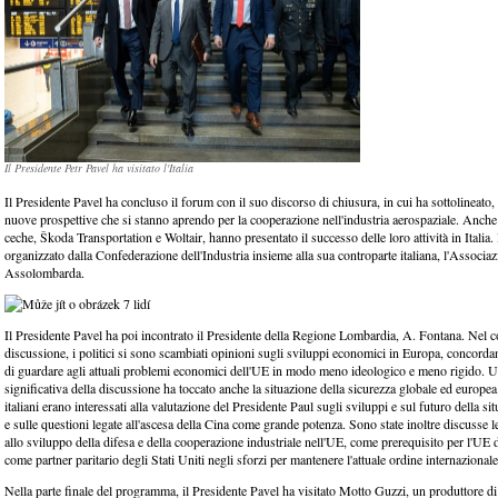
Il Presidente Petr Pavel ha visitato l'Italia
Il Presidente Pavel ha concluso il forum con il suo discorso di chiusura, in cui ha sottolineato, tr
nuove prospettive che si stanno aprendo per la cooperazione nell'industria aerospaziale. Anch
ceche, Škoda Transportation e Woltair, hanno presentato il successo delle loro attività in Italia.
organizzato dalla Confederazione dell'Industria insieme alla sua controparte italiana, l'Associa
Assolombarda.
Il Presidente Pavel ha poi incontrato il Presidente della Regione Lombardia, A. Fontana. Nel c
discussione, i politici si sono scambiati opinioni sugli sviluppi economici in Europa, concorda
di guardare agli attuali problemi economici dell'UE in modo meno ideologico e meno rigido. U
significativa della discussione ha toccato anche la situazione della sicurezza globale ed europea
italiani erano interessati alla valutazione del Presidente Paul sugli sviluppi e sul futuro della s
e sulle questioni legate all'ascesa della Cina come grande potenza. Sono state inoltre discusse le
allo sviluppo della difesa e della cooperazione industriale nell'UE, come prerequisito per l'UE 
come partner paritario degli Stati Uniti negli sforzi per mantenere l'attuale ordine internazionale
Nella parte finale del programma, il Presidente Pavel ha visitato Motto Guzzi, un produttore di