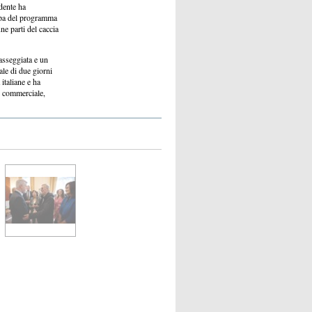
dente ha
appa del programma
une parti del caccia
asseggiata e un
ale di due giorni
italiane e ha
a, commerciale,