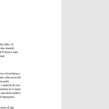
a l'altro, le
e due aziende
 Il Forum è stato
zione
orso di un'intensa
ndo sulla necessità
na parte
. I padroni di casa
ituazione in Ucraina
 questioni relative
di impegnarsi
.
 moto di alta