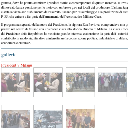
gamma, dove ha potuto ammirare i prodotti storici e contemporanei di questo marchio. Il Presi
dimostrato la sua passione per le moto con un breve giro nei locali del produttore. L'ultima t
è stata la visita allo stabilimento dell'Esercito Italiano per l'assemblaggio e la produzione di alc
F-35, che entrerà a far parte dell'armamento dell'Aeronautica Militare Ceca.
Il programma separato della nuora del Presidente, la signora Eva Pavlova, comprendeva una p
pranzo nel centro di Milano con una breve visita allo storico Duomo di Milano. La visita uffici
del Presidente della Repubblica ha suscitato grande interesse e attenzione da parte dell´ autoritá 
contribuito in modo significativo a intensificare la cooperazione politica, industriale e di difes
economica e culturale.
galleria
Prezident v Milánu