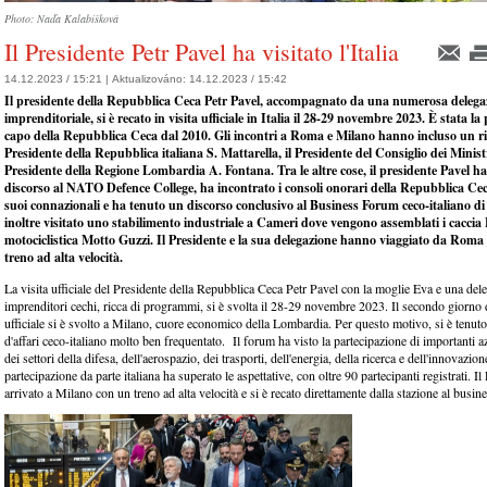
Photo: Naďa Kalabišková
Il Presidente Petr Pavel ha visitato l'Italia
14.12.2023 / 15:21 |
Aktualizováno:
14.12.2023 / 15:42
Il presidente della Repubblica Ceca Petr Pavel, accompagnato da una numerosa delega
imprenditoriale, si è recato in visita ufficiale in Italia il 28-29 novembre 2023. È stata la
capo della Repubblica Ceca dal 2010. Gli incontri a Roma e Milano hanno incluso un ri
Presidente della Repubblica italiana S. Mattarella, il Presidente del Consiglio dei Ministr
Presidente della Regione Lombardia A. Fontana. Tra le altre cose, il presidente Pavel h
discorso al NATO Defence College, ha incontrato i consoli onorari della Repubblica Ceca 
suoi connazionali e ha tenuto un discorso conclusivo al Business Forum ceco-italiano d
inoltre visitato uno stabilimento industriale a Cameri dove vengono assemblati i caccia 
motociclistica Motto Guzzi. Il Presidente e la sua delegazione hanno viaggiato da Roma
treno ad alta velocità.
La visita ufficiale del Presidente della Repubblica Ceca Petr Pavel con la moglie Eva e una del
imprenditori cechi, ricca di programmi, si è svolta il 28-29 novembre 2023. Il secondo giorno d
ufficiale si è svolto a Milano, cuore economico della Lombardia. Per questo motivo, si è tenu
d'affari ceco-italiano molto ben frequentato. Il forum ha visto la partecipazione di importanti az
dei settori della difesa, dell'aerospazio, dei trasporti, dell'energia, della ricerca e dell'innovazion
partecipazione da parte italiana ha superato le aspettative, con oltre 90 partecipanti registrati. I
arrivato a Milano con un treno ad alta velocità e si è recato direttamente dalla stazione al busin