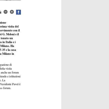
zione
 prima visita del
cevimento con il
i G. Meloni e il
a tenuto un
in Italia e i
i Milano. Ha
F-35 e la casa
 a Milano in
egazione di
ella visita
to anche un forum
iende e istituzioni
e. La
l Presidente Pavel è
ess forum.