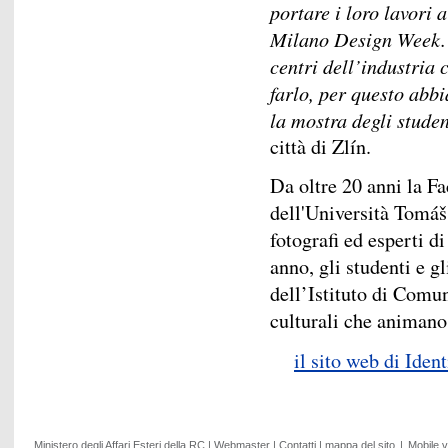
portare i loro lavori 
Milano Design Week. I
centri dell’industria 
farlo, per questo abb
la mostra degli studen
città di Zlín.
Da oltre 20 anni la 
dell'Università Tomáš 
fotografi ed esperti 
anno, gli studenti e gl
dell’Istituto di Comu
culturali che animano 
il sito web di Ident
Ministero degli Affari Esteri della RC
|
Webmaster
|
Contatti
|
mappa del sito
|
Mobile 