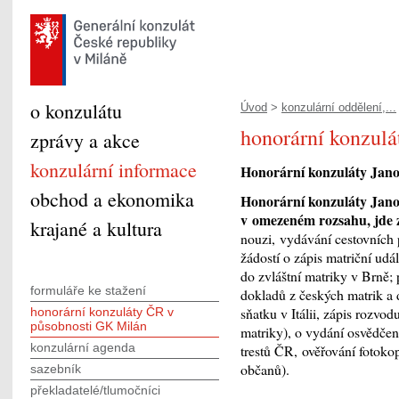
o konzulátu
Úvod
>
konzulární oddělení,...
honorární konzul
zprávy a akce
konzulární informace
Honorární konzuláty Jano
obchod a ekonomika
Honorární konzuláty Jano
v omezeném rozsahu, jde 
krajané a kultura
nouzi, vydávání cestovních 
žádostí o zápis matriční udál
do zvláštní matriky v Brně; 
formuláře ke stažení
dokladů z českých matrik a 
sňatku v Itálii, zápis rozv
honorární konzuláty ČR v
působnosti GK Milán
matriky), o vydání osvědčen
konzulární agenda
trestů ČR, ověřování fotokop
občanů).
sazebník
překladatelé/tlumočníci