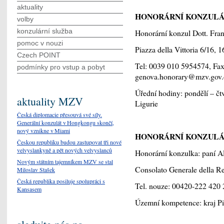
aktuality
HONORÁRNÍ KONZULÁ
volby
konzulární služba
Honorární konzul Dott. Fran
pomoc v nouzi
Piazza della Vittoria 6/16,
Czech POINT
Tel: 0039 010 5954574, Fax
podmínky pro vstup a pobyt
genova.honorary@mzv.gov.
Úřední hodiny: pondělí – č
aktuality MZV
Ligurie
Česká diplomacie přesouvá své síly.
Generální konzulát v Hongkongu skončí,
nový vznikne v Miami
HONORÁRNÍ KONZULÁ
Českou republiku budou zastupovat tři nové
velvyslankyně a pět nových velvyslanců
Honorární konzulka: paní A
Novým státním tajemníkem MZV se stal
Consolato Generale della R
Miloslav Stašek
Česká republika posiluje spolupráci s
Tel. nouze: 00420-222 420 
Kansasem
Územní kompetence: kraj Pi