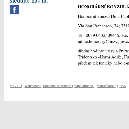
sledujte nás na
HONORÁRNÍ KONZULÁ
Honorární konzul Dott. Paol
Via San Francesco, 34; 331
Tel. 0039 0432509445, Fax
udine.honorary@mzv.gov.c
úřední hodiny: úterý a čtvr
Tridentsko -Horní Adiže, Fu
předem telefonicky nebo e-
MZV ČR
|
Webmaster
|
Kontaktní informace
|
mapa stránek
|
Mobilní verze
|
RSS