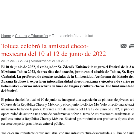
Home
>
Cultura y Educación
> Toluca celebró la amistad...
Toluca celebró la amistad checo-
mexicana del 10 al 12 de junio de 2022
20.06.2022 / 23:34 |
Aktualizováno:
21.06.2022
El 10 de junio de 2022, el embajador Sr. Zdeněk Kubánek inauguró el Festival de la A
Mexicana Toluca 2022, de tres días de duración, junto con el alcalde de Toluca, Sr. R
Carbajal. La profesora de ciencias sociales de la Universidad Autónoma del Estado de 
Zuzana Erdösová, experta en interculturalidad checo-mexicana y ejecutora de varios p
bohemística - cursos interactivos en línea de lengua y cultura checas, fue fundamental 
del festival.
El primer día del festival, el 10 de junio, se inauguró una exposición de pinturas de jóvenes ar
Colores de la República Checa y México, y el conjunto folclórico Mo Yolo ofreció una actuac
mexicanos bailando la polka. Durante el fin de semana del 11 y 12 de junio de 2022, el público
oportunidad de asistir a una serie de conferencias sobre el tema de las relaciones académicas, c
políticas entre la República Checa y México. El stand gastronómico con productos típicos che
cerveza despertó gran interés entre el público.
Toluca es un importante centro industrial con una infraestructura desarrollada a 80 km de Ciu