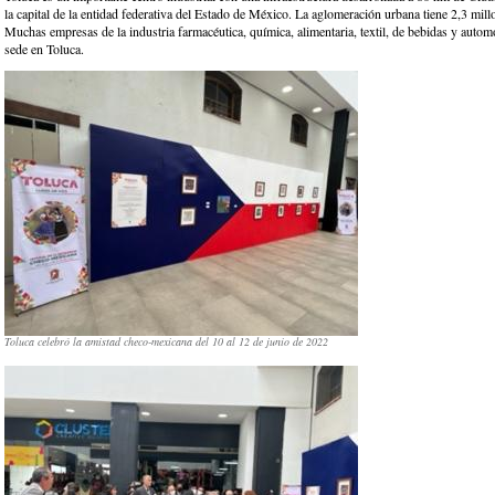
la capital de la entidad federativa del Estado de México. La aglomeración urbana tiene 2,3 mill
Muchas empresas de la industria farmacéutica, química, alimentaria, textil, de bebidas y automo
sede en Toluca.
Toluca celebró la amistad checo-mexicana del 10 al 12 de junio de 2022