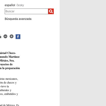
español
česky
Buscar
Búsqueda avanzada
mistad Checo-
aymundo Martínez
México, Sra.
royectos de
en la preparación
tistas mexicanos,
ión de checos y
 tuvo la
ulturales y
cos, embutidos y
dad de México. Es