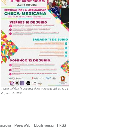
Toluca celebró la amistad checo-mexicana del 10 al 12
de junio de 2022
ontactos
|
Mapa Web
|
Mobile version
|
RSS