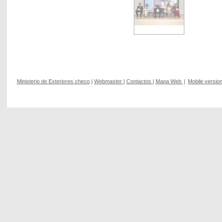
Ministerio de Exteriores checo
|
Webmaster
|
Contactos
|
Mapa Web
|
Mobile versio