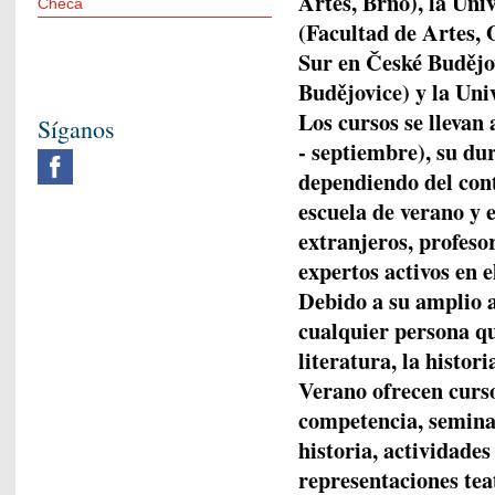
Artes,
Brno), la Uni
Checa
(Facultad de Artes,
Sur en České Budějo
Budějovice) y la Uni
Los cursos se llevan
Síganos
- septiembre), su du
dependiendo del con
escuela de verano y 
extranjeros, profesor
expertos activos en 
Debido a su amplio a
cualquier persona qu
literatura, la histor
Verano ofrecen curso
competencia, seminar
historia, actividades
representaciones teat