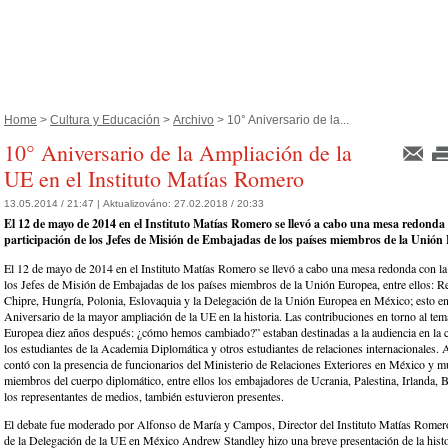
Home
>
Cultura y Educación
>
Archivo
> 10° Aniversario de la...
10° Aniversario de la Ampliación de la
UE en el Instituto Matías Romero
13.05.2014 / 21:47 |
Aktualizováno:
27.02.2018 / 20:33
El 12 de mayo de 2014 en el Instituto Matías Romero se llevó a cabo una mesa redonda 
participación de los Jefes de Misión de Embajadas de los países miembros de la Unión
El 12 de mayo de 2014 en el Instituto Matías Romero se llevó a cabo una mesa redonda con la 
los Jefes de Misión de Embajadas de los países miembros de la Unión Europea, entre ellos: R
Chipre, Hungría, Polonia, Eslovaquia y la Delegación de la Unión Europea en México; esto en
Aniversario de la mayor ampliación de la UE en la historia. Las contribuciones en torno al te
Europea diez años después: ¿cómo hemos cambiado?” estaban destinadas a la audiencia en la
los estudiantes de la Academia Diplomática y otros estudiantes de relaciones internacionales.
contó con la presencia de funcionarios del Ministerio de Relaciones Exteriores en México y m
miembros del cuerpo diplomático, entre ellos los embajadores de Ucrania, Palestina, Irlanda, B
los representantes de medios, también estuvieron presentes.
El debate fue moderado por Alfonso de María y Campos, Director del Instituto Matías Romer
de la Delegación de la UE en México Andrew Standley hizo una breve presentación de la histor