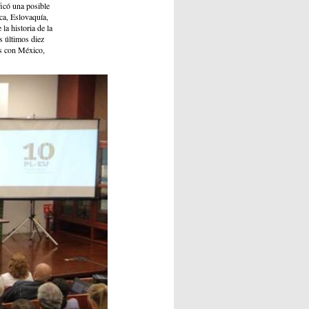
icó una posible
ca, Eslovaquía,
la historia de la
s últimos diez
es con México,