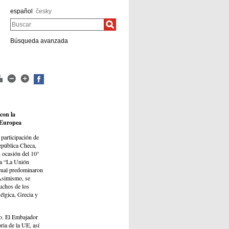
español
česky
Buscar
Búsqueda avanzada
con la
 Europea
participación de
epública Checa,
 ocasión del 10°
ma “La Unión
 cual predominaron
 Asimismo, se
uchos de los
élgica, Grecia y
o. El Embajador
ia de la UE, así