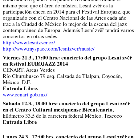
mismo peso que el área de música. Lesní zvěř es la
participación checa en 2014 para el Festival Eurojazz, que
organizado con el Centro Nacional de las Artes cada año
trae a la Ciudad de México lo mejor de la escena del jazz
contemporáneo de Europa. Además Lesní zvěř tendrá varios
conciertos en otras sedes.
http://www.lesnizver.cz/
http://www.myspace.com/lesnizver/music/
Viernes 21.3., 17:00 hrs.: concierto del grupo Lesní zvěř
en festival EUROJAZZ 2014
CENART, Areas Verdes
Río Churubusco 79 esq. Calzada de Tlalpan, Coyocán,
México, D.F.
Entrada Libre.
www.cenart.gob.mx/
Sábado 12.3., 18.00 hrs: concierto del grupo Lesní zvěř
en el Centro Cultural mexiquense Bicentenario,
kilómetro 33.5 de la carretera federal México, Texcoco
Entrada Libre
Lunes 24.3., 17:00 hrs. concierto del grupo Lesní zvěř en