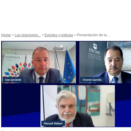
Home
>
Las relaciones...
>
Eventos y noticias
> Presentación de la...