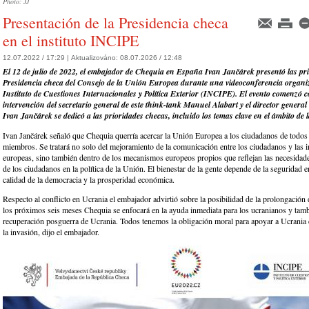
Photo: JJ
Presentación de la Presidencia checa
en el instituto INCIPE
12.07.2022 / 17:29 |
Aktualizováno:
08.07.2026 / 12:48
El 12 de julio de 2022, el embajador de Chequia en España Ivan Jančárek presentó las pri
Presidencia checa del Consejo de la Unión Europea durante una videoconferencia organi
Instituto de Cuestiones Internacionales y Política Exterior (INCIPE). El evento comenzó c
intervención del secretario general de este think-tank Manuel Alabart y el director general
Ivan Jančárek se dedicó a las prioridades checas, incluido los temas clave en el ámbito de la
Ivan Jančárek señaló que Chequia querría acercar la Unión Europea a los ciudadanos de todos 
miembros. Se tratará no solo del mejoramiento de la comunicación entre los ciudadanos y las i
europeas, sino también dentro de los mecanismos europeos propios que reflejan las necesidade
de los ciudadanos en la política de la Unión. El bienestar de la gente depende de la seguridad en
calidad de la democracia y la prosperidad económica.
Respecto al conflicto en Ucrania el embajador advirtió sobre la posibilidad de la prolongación 
los próximos seis meses Chequia se enfocará en la ayuda inmediata para los ucranianos y tamb
recuperación posguerra de Ucrania. Todos tenemos la obligación moral para apoyar a Ucrania 
la invasión, dijo el embajador.