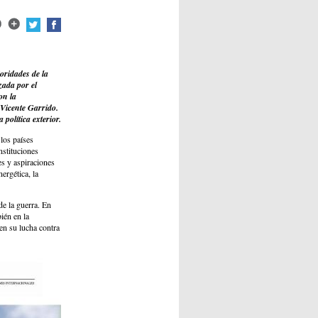
oridades de la
zada por el
on la
 Vicente Garrido.
 política exterior.
los países
nstituciones
s y aspiraciones
ergética, la
de la guerra. En
ién en la
en su lucha contra