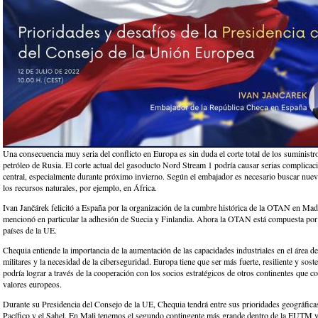
Una consecuencia muy seria del conflicto en Europa es sin duda el corte total de los suministr
petróleo de Rusia. El corte actual del gasoducto Nord Stream 1 podría causar serias complica
central, especialmente durante próximo invierno. Según el embajador es necesario buscar nue
los recursos naturales, por ejemplo, en África.
Ivan Jančárek felicitó a España por la organización de la cumbre histórica de la OTAN en Madr
mencionó en particular la adhesión de Suecia y Finlandia. Ahora la OTAN está compuesta po
países de la UE.
Chequia entiende la importancia de la aumentación de las capacidades industriales en el área de
militares y la necesidad de la ciberseguridad. Europa tiene que ser más fuerte, resiliente y soste
podría lograr a través de la cooperación con los socios estratégicos de otros continentes que 
valores europeos.
Durante su Presidencia del Consejo de la UE, Chequia tendrá entre sus prioridades geográfica
Pacífico y el Sahel. En Mali tenemos el segundo contingente más grande dentro de la EUTM y