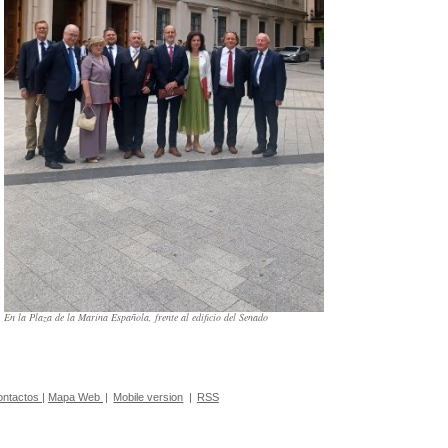
En la Plaza de la Marina Española, frente al edificio del
Senado
ontactos
|
Mapa Web
|
Mobile version
|
RSS