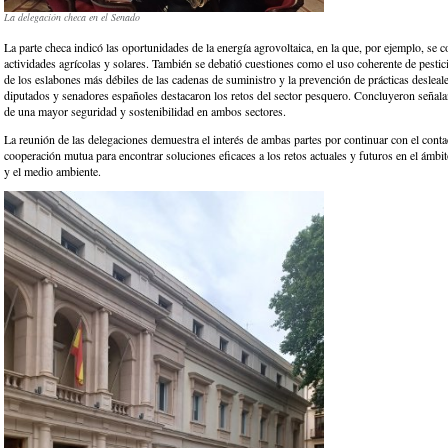
La delegación checa en el Senado
La parte checa indicó las oportunidades de la energía agrovoltaica, en la que, por ejemplo, se
actividades agrícolas y solares. También se debatió cuestiones como el uso coherente de pestici
de los eslabones más débiles de las cadenas de suministro y la prevención de prácticas deslea
diputados y senadores españoles destacaron los retos del sector pesquero. Concluyeron señala
de una mayor seguridad y sostenibilidad en ambos sectores.
La reunión de las delegaciones demuestra el interés de ambas partes por continuar con el conta
cooperación mutua para encontrar soluciones eficaces a los retos actuales y futuros en el ámbito
y el medio ambiente.