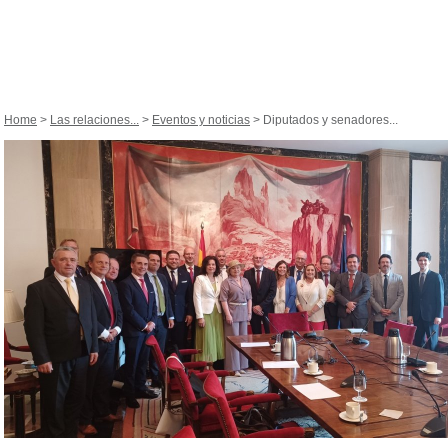
Home
>
Las relaciones...
>
Eventos y noticias
> Diputados y senadores...