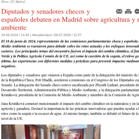
Photo: ZÚ Madrid
Diputados y senadores checos y
españoles debaten en Madrid sobre agricultura y
ambiente
19.06.2024 / 13:45 |
Aktualizováno:
08.07.2026 / 11:57
El 18 de junio de 2024, representantes de las comisiones parlamentarias checa y española 
Medio Ambiente se reunieron para debatir sobre los retos actuales y los enfoques innovad
sectores. Los principales temas del encuentro fueron el impacto del cambio climático, el fut
Verde y la Política Agrícola Común de la UE, así como la cuestión de la sequía, el relevo g
último, las experiencias con diferentes medidas y prácticas para prevenir impactos medioa
negativos.
Los diputados y senadores que vinieron a España como parte de la delegación del ministro d
de la República Checa, Petr Hladík, asistieron a reuniones en el Congreso de los Diputados es
Senado. La delegación del Senado checo estuvo encabezada por Zbyněk Linhart, presidente de
Desarrollo Territorial, Administración Pública y Medio Ambiente, y la delegación parlamentar
Krutáková, presidenta de la Comisión de Medio Ambiente y miembro de la Comisión de Agric
Jana Krutáková comenzó mencionando el impacto del cambio climático en la naturaleza y en l
agrícola y ganadera. Destacó la importancia de las prácticas innovadoras que pueden ayudar a h
retos como la sequía o la escasez de agua. Al mismo tiempo, también se debatió el futuro de 
nivel de la UE.