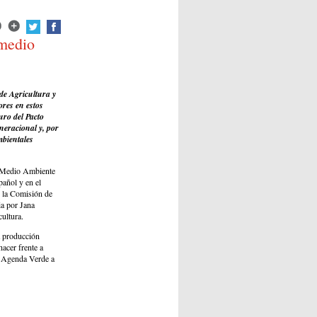
 medio
de Agricultura y
ores en estos
uro del Pacto
eneracional y, por
mbientales
e Medio Ambiente
pañol y en el
 la Comisión de
ia por Jana
ultura.
a producción
acer frente a
la Agenda Verde a