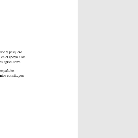
rario y pesquero
 en el apoyo a los
os agricultores.
 españoles
entos constituyen