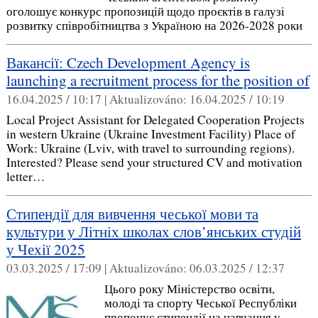
оголошує конкурс пропозицій щодо проєктів в галузі
розвитку співробітництва з Україною на 2026-2028 роки
Вакансії: Czech Development Agency is
launching a recruitment process for the position of
16.04.2025 / 10:17 |
Aktualizováno:
16.04.2025 / 10:19
Local Project Assistant for Delegated Cooperation Projects
in western Ukraine (Ukraine Investment Facility) Place of
Work: Ukraine (Lviv, with travel to surrounding regions).
Interested? Please send your structured CV and motivation
letter…
Стипендії для вивчення чеської мови та
культури у Літніх школах слов’янських студій
у Чехії 2025
03.03.2025 / 17:09 |
Aktualizováno:
06.03.2025 / 12:37
Цього року Міністерство освіти,
молоді та спорту Чеської Республіки
пропонує стипендії на навчання у