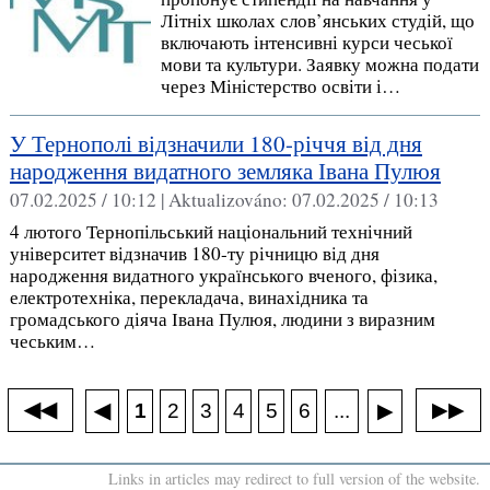
Літніх школах слов’янських студій, що
включають інтенсивні курси чеської
мови та культури. Заявку можна подати
через Міністерство освіти і…
У Тернополі відзначили 180-річчя від дня
народження видатного земляка Івана Пулюя
07.02.2025 / 10:12 |
Aktualizováno:
07.02.2025 / 10:13
4 лютого Тернопільський національний технічний
університет відзначив 180-ту річницю від дня
народження видатного українського вченого, фізика,
електротехніка, перекладача, винахідника та
громадського діяча Івана Пулюя, людини з виразним
чеським…
◀◀
▶▶
◀
...
1
2
3
4
5
6
▶
Links in articles may redirect to full version of the website.