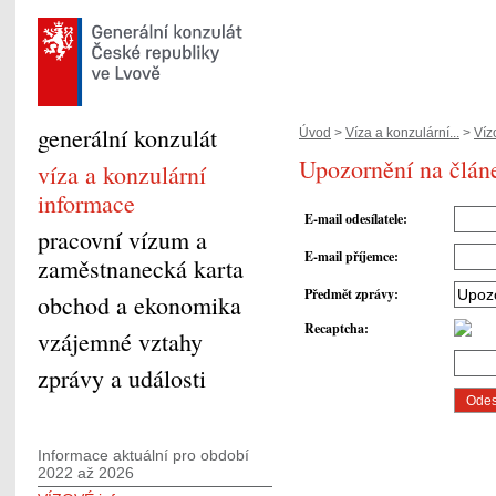
generální konzulát
Úvod
>
Víza a konzulární...
>
Víz
Upozornění na člán
víza a konzulární
informace
E-mail odesílatele
:
pracovní vízum a
E-mail příjemce
:
zaměstnanecká karta
Předmět zprávy
:
obchod a ekonomika
Recaptcha
:
vzájemné vztahy
zprávy a události
Informace aktuální pro období
2022 až 2026