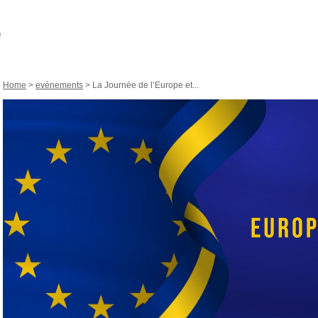
Home
>
evénements
> La Journée de l’Europe et...