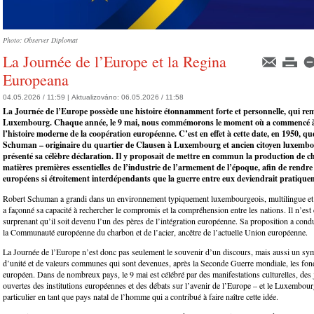
Photo: Observer Diplomat
La Journée de l’Europe et la Regina
Europeana
04.05.2026 / 11:59 |
Aktualizováno:
06.05.2026 / 11:58
La Journée de l’Europe possède une histoire étonnamment forte et personnelle, qui r
Luxembourg. Chaque année, le 9 mai, nous commémorons le moment où a commencé à 
l’histoire moderne de la coopération européenne. C’est en effet à cette date, en 1950, q
Schuman – originaire du quartier de Clausen à Luxembourg et ancien citoyen luxembo
présenté sa célèbre déclaration. Il y proposait de mettre en commun la production de ch
matières premières essentielles de l’industrie de l’armement de l’époque, afin de rendre 
européens si étroitement interdépendants que la guerre entre eux deviendrait pratique
Robert Schuman a grandi dans un environnement typiquement luxembourgeois, multilingue et m
a façonné sa capacité à rechercher le compromis et la compréhension entre les nations. Il n’est
surprenant qu’il soit devenu l’un des pères de l’intégration européenne. Sa proposition a condui
la Communauté européenne du charbon et de l’acier, ancêtre de l’actuelle Union européenne.
La Journée de l’Europe n’est donc pas seulement le souvenir d’un discours, mais aussi un sy
d’unité et de valeurs communes qui sont devenues, après la Seconde Guerre mondiale, les fon
européen. Dans de nombreux pays, le 9 mai est célébré par des manifestations culturelles, des
ouvertes des institutions européennes et des débats sur l’avenir de l’Europe – et le Luxembour
particulier en tant que pays natal de l’homme qui a contribué à faire naître cette idée.