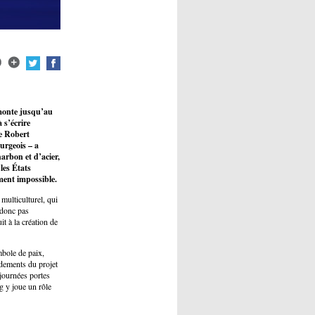
emonte jusqu’au
s’écrire
ue Robert
urgeois – a
arbon et d’acier,
les États
ment impossible.
ulticulturel, qui
 donc pas
t à la création de
mbole de paix,
dements du projet
 journées portes
g y joue un rôle