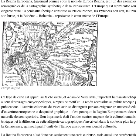
La Regina Europeana, également connue sous le nom de Europa Regina, est l’un des exemples
remarquables de la cartographie symbolique de la Renaissance. L’Europe y est représentée sou
élégante reine : la péninsule Ibérique constitue sa tête couronnée, les Pyrénées son cou, la Fra
son buste, et la Bohême – Bohemia – représente le cœur même de l’Europe.
Europa Regina
Ce type de carte est apparu au XVIe siècle, et Adam de Veleslavín, important humaniste tchèqu
auteur d’ouvrages encyclopédiques, a repris ce motif et l’a rendu accessible au public tchèque 
publications. L’activité éditoriale de Veleslavín se distinguait par son exigence en matière d’éd
d’ouverture européenne et de qualité graphique – c’est pourquoi la Regina Europeana est deve
naturelle de son répertoire. Son imprimerie était l’un des centres majeurs de la culture humanis
tchèques, et la diffusion de cette allégorie cartographique s’inscrivait dans le contexte plus lar
la Renaissance, qui soulignait l’unité de l’Europe ainsi que son identité culturelle.
La Regina Europeana n’est donc pas seulement une carte curieuse, mais aussi une représentat