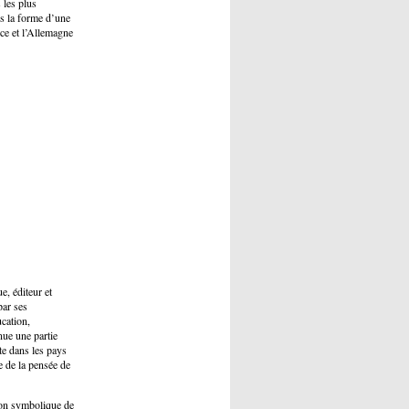
 les plus
s la forme d’une
nce et l’Allemagne
e, éditeur et
par ses
ucation,
nue une partie
te dans les pays
ge de la pensée de
ion symbolique de