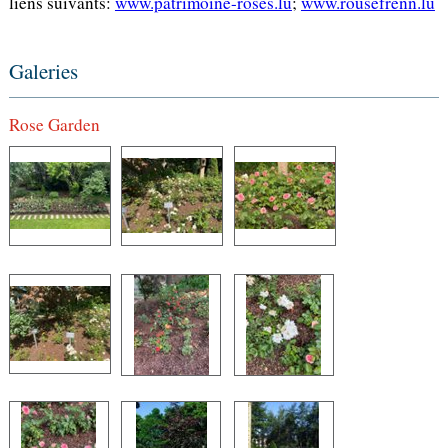
liens suivants:
www.patrimoine-roses.lu
;
www.rousefrenn.lu
Galeries
Rose Garden