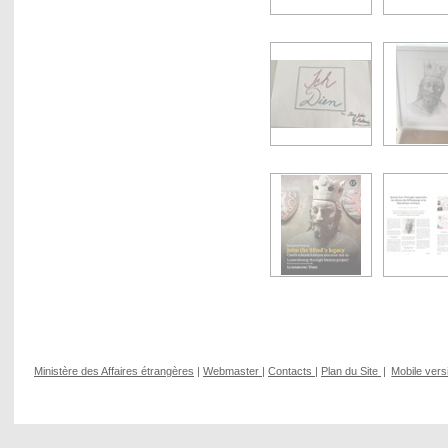
Ministère des Affaires étrangères
|
Webmaster
|
Contacts
|
Plan du Site
|
Mobile vers