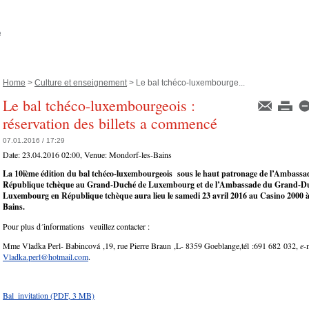
Home
>
Culture et enseignement
> Le bal tchéco-luxembourge...
Le bal tchéco-luxembourgeois :
réservation des billets a commencé
07.01.2016 / 17:29
Date:
23.04.2016 02:00
, Venue:
Mondorf-les-Bains
La 10ième édition du bal tchéco-luxembourgeois sous le haut patronage de l’Ambassad
République tchèque au Grand-Duché de Luxembourg et de l’Ambassade du Grand-D
Luxembourg en République tchèque aura lieu le samedi 23 avril 2016 au Casino 2000 à
Bains.
Pour plus d´informations veuillez contacter :
Mme Vladka Perl- Babincová ,19, rue Pierre Braun ,L- 8359 Goeblange,tél :691 682 032,
e
-
Vladka.perl@hotmail.com
.
Bal_invitation
(PDF, 3 MB)