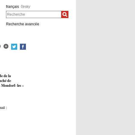
français
česky
Recherche
Recherche avancée
e de la
uché de
 Mondorf- les –
mail :