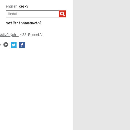
english
česky
Hledat
rozšířené vyhledávání
tívěných...
> 38. Robert Alt