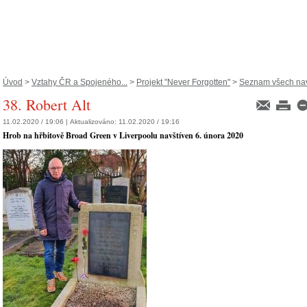
Úvod
>
Vztahy ČR a Spojeného...
>
Projekt "Never Forgotten"
>
Seznam všech navš
38. Robert Alt
11.02.2020 / 19:06 |
Aktualizováno:
11.02.2020 / 19:16
H
rob na hřbitově Broad Green v Liverpoolu navštíven 6. února 2020