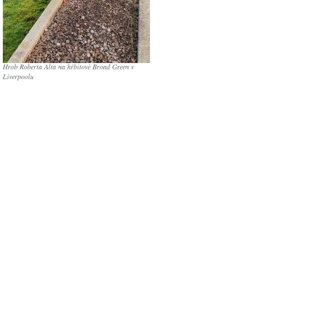
Hrob Roberta Alta na hřbitově Broad Green v
Liverpoolu