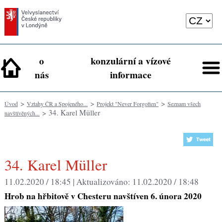
o
konzulární a vízové
nás
informace
>
>
>
Úvod
Vztahy ČR a Spojeného...
Projekt "Never Forgotten"
Seznam všech
> 34. Karel Müller
navštívěných...
34. Karel Müller
11.02.2020 / 18:45 |
Aktualizováno:
11.02.2020 / 18:48
H
rob na hřbitově v Chesteru navštíven 6. února 2020