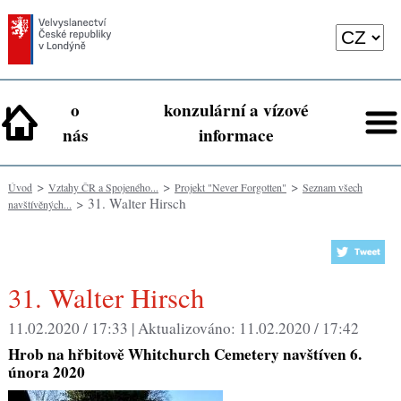
o
konzulární a vízové
nás
informace
>
>
>
Úvod
Vztahy ČR a Spojeného...
Projekt "Never Forgotten"
Seznam všech
> 31. Walter Hirsch
navštívěných...
31. Walter Hirsch
11.02.2020 / 17:33 |
Aktualizováno:
11.02.2020 / 17:42
Hrob na hřbitově Whitchurch Cemetery navštíven 6.
února 2020