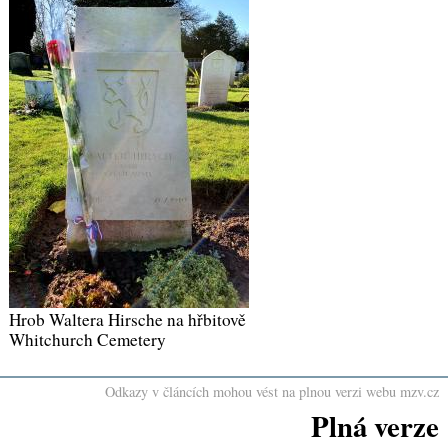
Hrob Waltera Hirsche na hřbitově
Whitchurch Cemetery
Odkazy v článcích mohou vést na plnou verzi webu mzv.cz
Plná verze