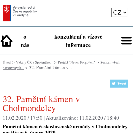
o
konzulární a vízové
nás
informace
>
>
>
Úvod
Vztahy ČR a Spojeného...
Projekt "Never Forgotten"
Seznam všech
> 32. Pamětní kámen v...
navštívěných...
32. Pamětní kámen v
Cholmondeley
11.02.2020 / 17:50 |
Aktualizováno:
11.02.2020 / 18:40
Pamětní kámen československé armády v Cholmondeley
navštíven 6. února 2020